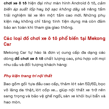
chơi xe ô tô
hiện đại như
màn hình Android ô tô
,
cảm
biến áp suất lốp
hay
bộ sạc không dây
sẽ nâng tầm
trải nghiệm lái xe lên một tầm cao mới. Những phụ
kiện này không chỉ tăng tính tiện dụng mà còn đảm
bảo an toàn khi tham gia giao thông.
Các loại
đồ chơi xe ô tô
phổ biến tại Mekong
Car
Mekong Car tự hào là đơn vị cung cấp đa dạng các
dòng
đồ chơi xe ô tô
chất lượng cao, phù hợp với mọi
nhu cầu và đối tượng khách hàng:
Phụ kiện trang trí nội thất
Bao gồm gối tựa đầu cao cấp, thảm lót sàn 5D/6D, bọc
vô lăng da thật, lót cốp xe... giúp nội thất xe trở nên
sang trọng và bảo vệ ghế ngồi, sàn xe khỏi bụi bẩn và
hao mòn.