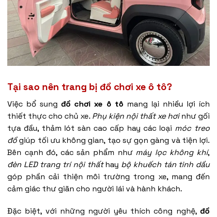
Tại sao nên trang bị
đồ chơi xe ô tô
?
Việc bổ sung
đồ chơi xe ô tô
mang lại nhiều lợi ích
thiết thực cho chủ xe.
Phụ kiện nội thất xe hơi
như gối
tựa đầu, thảm lót sàn cao cấp hay các loại
móc treo
đồ
giúp tối ưu không gian, tạo sự gọn gàng và tiện lợi.
Bên cạnh đó, các sản phẩm như
máy lọc không khí
,
đèn LED trang trí nội thất
hay
bộ khuếch tán tinh dầu
góp phần cải thiện môi trường trong xe, mang đến
cảm giác thư giãn cho người lái và hành khách.
Đặc biệt, với những người yêu thích công nghệ,
đồ