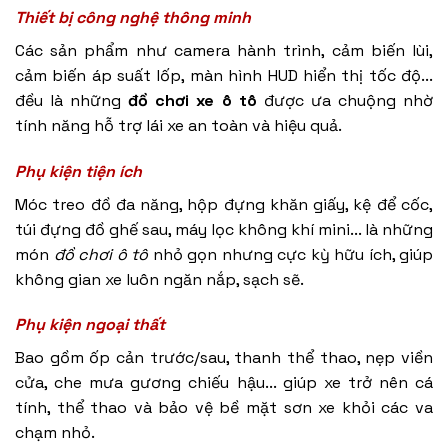
Thiết bị công nghệ thông minh
Các sản phẩm như
camera hành trình
, cảm biến lùi,
cảm biến áp suất lốp, màn hình HUD hiển thị tốc độ...
đều là những
đồ chơi xe ô tô
được ưa chuộng nhờ
tính năng hỗ trợ lái xe an toàn và hiệu quả.
Phụ kiện tiện ích
Móc treo đồ đa năng, hộp đựng khăn giấy, kệ để cốc,
túi đựng đồ ghế sau, máy lọc không khí mini... là những
món
đồ chơi ô tô
nhỏ gọn nhưng cực kỳ hữu ích, giúp
không gian xe luôn ngăn nắp, sạch sẽ.
Phụ kiện ngoại thất
Bao gồm ốp cản trước/sau, thanh thể thao, nẹp viền
cửa, che mưa gương chiếu hậu... giúp xe trở nên cá
tính, thể thao và bảo vệ bề mặt sơn xe khỏi các va
chạm nhỏ.