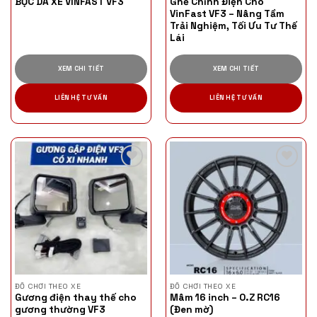
BỌC DA XE VINFAST VF3
Ghế Chỉnh Điện Cho
VinFast VF3 – Nâng Tầm
Trải Nghiệm, Tối Ưu Tư Thế
Lái
XEM CHI TIẾT
XEM CHI TIẾT
LIÊN HỆ TƯ VẤN
LIÊN HỆ TƯ VẤN
ĐỒ CHƠI THEO XE
ĐỒ CHƠI THEO XE
Gương điện thay thế cho
Mâm 16 inch – O.Z RC16
gương thường VF3
(Đen mờ)