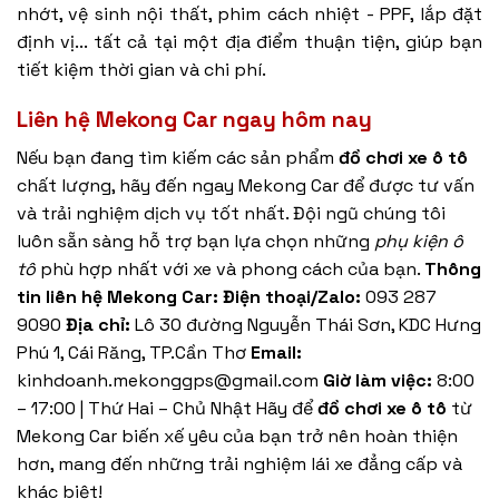
nhớt, vệ sinh nội thất, phim cách nhiệt - PPF, lắp đặt
định vị... tất cả tại một địa điểm thuận tiện, giúp bạn
tiết kiệm thời gian và chi phí.
Liên hệ Mekong Car ngay hôm nay
Nếu bạn đang tìm kiếm các sản phẩm
đồ chơi xe ô tô
chất lượng, hãy đến ngay Mekong Car để được tư vấn
và trải nghiệm dịch vụ tốt nhất. Đội ngũ chúng tôi
luôn sẵn sàng hỗ trợ bạn lựa chọn những
phụ kiện ô
tô
phù hợp nhất với xe và phong cách của bạn.
Thông
tin liên hệ Mekong Car:
Điện thoại/Zalo:
093 287
9090
Địa chỉ:
Lô 30 đường Nguyễn Thái Sơn, KDC Hưng
Phú 1, Cái Răng, TP.Cần Thơ
Email:
kinhdoanh.mekonggps@gmail.com
Giờ làm việc:
8:00
– 17:00 | Thứ Hai – Chủ Nhật Hãy để
đồ chơi xe ô tô
từ
Mekong Car biến xế yêu của bạn trở nên hoàn thiện
hơn, mang đến những trải nghiệm lái xe đẳng cấp và
khác biệt!