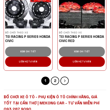
ĐỒ CHƠI THEO XE
ĐỒ CHƠI THEO XE
TEI RACING P SERIES HONDA
TEI RACING P SERIES HONDA
CIVIC
CIVIC RED
XEM CHI TIẾT
XEM CHI TIẾT
LIÊN HỆ TƯ VẤN
LIÊN HỆ TƯ VẤN
1
2
ĐỒ CHƠI XE Ô TÔ - PHỤ KIỆN Ô TÔ CHÍNH HÃNG, GIÁ
TỐT TẠI CẦN THƠ | MEKONG CAR - TƯ VẤN MIỄN PHÍ
093 287 9090