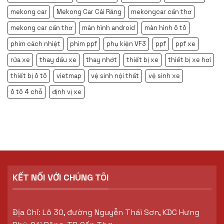
mekong car
Mekong Car Cái Răng
mekongcar cần thơ
mekong car cần thơ
màn hình android
màn hình ô tô
phim cách nhiệt
phim ppf
phụ kiện VF3
ppf
ppf xe
rửa xe
thay dầu xe
thay nhớt
thiết bị xe
thiết bị xe hơi
thiết bị ô tô
vietmap
vệ sinh nội thất
vệ sinh xe
ô tô 4 chỗ
định vị xe
KẾT NỐI VỚI CHÚNG TÔI
Địa Chỉ: Lô 30, đường Nguyễn Thái Sơn, KDC Hưng