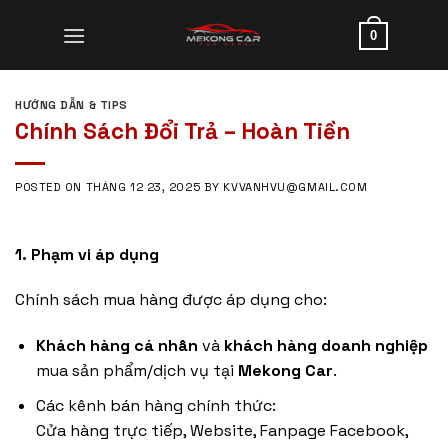
Skip
to
0
content
HƯỚNG DẪN & TIPS
Chính Sách Đổi Trả – Hoàn Tiền
POSTED ON
THÁNG 12 23, 2025
BY
KVVANHVU@GMAIL.COM
1. Phạm vi áp dụng
Chính sách mua hàng được áp dụng cho:
Khách hàng cá nhân
và
khách hàng doanh nghiệp
mua sản phẩm/dịch vụ tại
Mekong Car
.
Các kênh bán hàng chính thức:
Cửa hàng trực tiếp, Website, Fanpage Facebook,