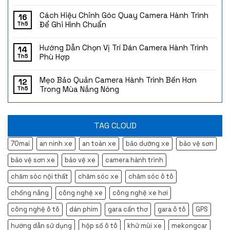
Cách Hiệu Chỉnh Góc Quay Camera Hành Trình
16
Để Ghi Hình Chuẩn
Th5
Hướng Dẫn Chọn Vị Trí Dán Camera Hành Trình
14
Phù Hợp
Th5
Mẹo Bảo Quản Camera Hành Trình Bền Hơn
12
Trong Mùa Nắng Nóng
Th5
TAG CLOUD
70mai
an ninh xe
an toàn xe
bảo dưỡng xe
bảo vệ sơn
bảo vệ sơn xe
bảo vệ xe
camera hành trình
chăm sóc nội thất
chăm sóc xe
chăm sóc ô tô
chống nắng
công nghệ xe
công nghệ xe hơi
công nghệ ô tô
dán phim
gara cần thơ
gara ô tô
GPS
hướng dẫn sử dụng
hộp số ô tô
khử mùi xe
mekongcar