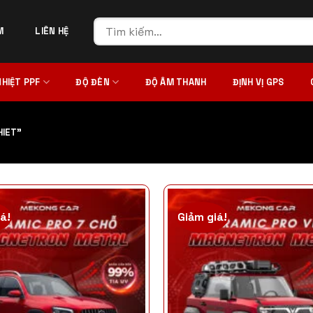
Tìm
M
LIÊN HỆ
kiếm:
NHIỆT PPF
ĐỘ ĐÈN
ĐỘ ÂM THANH
ĐỊNH VỊ GPS
HIET”
á!
Giảm giá!