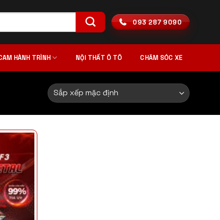
093 287 9090
CAM HÀNH TRÌNH
NỘI THẤT Ô TÔ
CHĂM SÓC XE