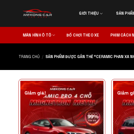
Skip
to
GIỚI THIỆU
SẢN PHẨ
content
MÀN HÌNH Ô TÔ
ĐỒ CHƠI THEO XE
PHIM CÁCH 
TRANG CHỦ
/
SẢN PHẨM ĐƯỢC GẮN THẺ “CERAMIC PHAN XA N
Giảm giá!
Giảm gi