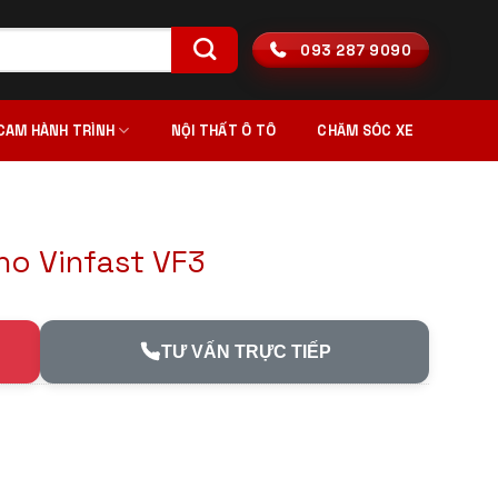
093 287 9090
CAM HÀNH TRÌNH
NỘI THẤT Ô TÔ
CHĂM SÓC XE
o Vinfast VF3
TƯ VẤN TRỰC TIẾP