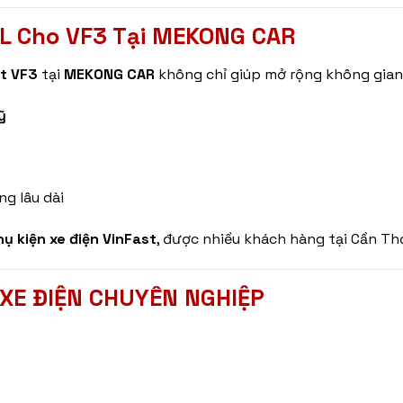
0L Cho VF3 Tại MEKONG CAR
t VF3
tại
MEKONG CAR
không chỉ giúp mở rộng không gia
ỹ
ng lâu dài
ụ kiện xe điện VinFast
, được nhiều khách hàng tại Cần Th
XE ĐIỆN CHUYÊN NGHIỆP