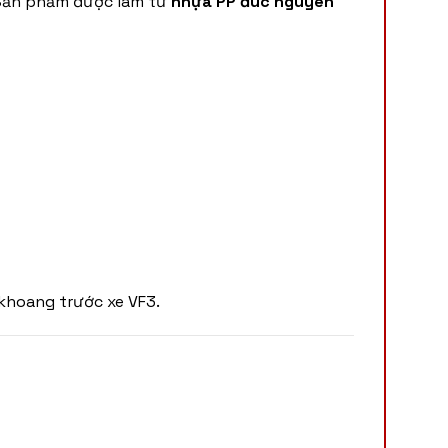
 Sản phẩm được làm từ
nhựa PP đúc nguyên
khoang trước xe VF3.