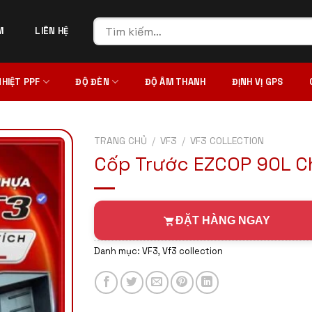
Tìm
M
LIÊN HỆ
kiếm:
NHIỆT PPF
ĐỘ ĐÈN
ĐỘ ÂM THANH
ĐỊNH VỊ GPS
TRANG CHỦ
/
VF3
/
VF3 COLLECTION
Cốp Trước EZCOP 90L Ch
ĐẶT HÀNG NGAY
Danh mục:
VF3
,
Vf3 collection