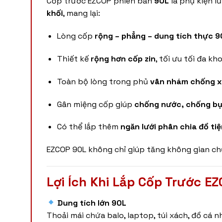
Cốp trước EZCOP phiên bản
90L
là phụ kiện l
khối
, mang lại:
Lòng cốp
rộng – phẳng – dung tích thực 9
Thiết kế
rộng hơn cốp zin
, tối ưu tối đa k
Toàn bộ lòng trong phủ
vân nhám chống 
Gân miệng cốp giúp
chống nước, chống bụ
Có thể lắp thêm
ngăn lưới phân chia đồ tiện
EZCOP 90L không chỉ giúp tăng không gian ch
Lợi Ích Khi Lắp Cốp Trước E
Dung tích lớn 90L
Thoải mái chứa balo, laptop, túi xách, đồ cá n