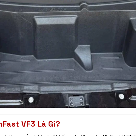
nFast VF3 Là Gì?