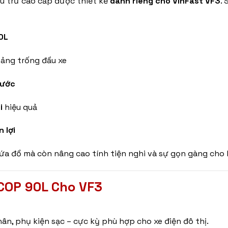
ưu trữ cao cấp được thiết kế
dành riêng cho VinFast VF3
.
0L
hoảng trống đầu xe
xước
i
hiệu quả
 lợi
ứa đồ mà còn nâng cao tính tiện nghi và sự gọn gàng cho 
ZCOP 90L Cho VF3
hân, phụ kiện sạc – cực kỳ phù hợp cho xe điện đô thị.