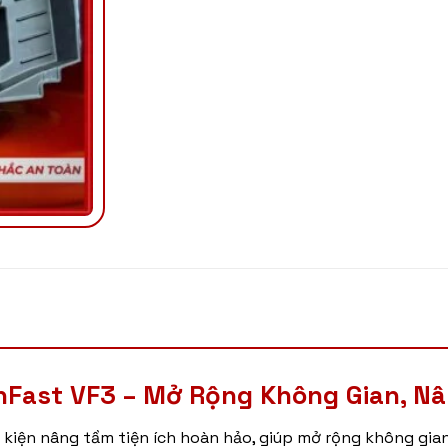
nFast VF3 – Mở Rộng Không Gian, Nâ
 kiện nâng tầm tiện ích hoàn hảo, giúp mở rộng không gian