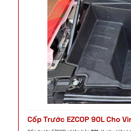
Cốp Trước EZCOP 90L Cho Vi