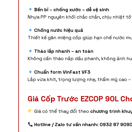
Bền bỉ – chống xước – dễ vệ sinh
Nhựa PP nguyên khối chắc chắn, chịu nhiệt tốt
Chống nước hiệu quả
Thiết kế gân miệng cốp giúp hạn chế nước m
Tháo lắp nhanh – an toàn
Không cần tháo nắp dầu phanh, không ảnh hưở
Chuẩn form VinFast VF3
Lắp vừa khít, trọng lượng nhẹ, thẩm mỹ cao –
Giá Cốp Trước EZCOP 90L Ch
Giá có thể thay đổi theo
chương trình khuy
Hotline / Zalo tư vấn nhanh:
0932 87 909