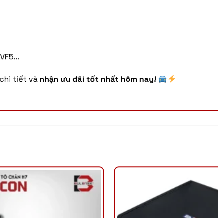
o,VF5…
chi tiết và
nhận ưu đãi tốt nhất hôm nay!