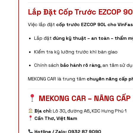
Lắp Đặt Cốp Trước EZCOP 9
Việc lắp đặt
cốp trước EZCOP 90L cho VinFas
Lắp đặt
đúng kỹ thuật – an toàn – thẩm m
Kiểm tra kỹ lưỡng trước khi bàn giao
Chính sách
bảo hành rõ ràng
, an tâm sử dụ
MEKONG CAR là trung tâm
chuyên nâng cấp ph
MEKONG CAR – NÂNG CẤP 
Địa chỉ:
Lô 30, đường A6, KDC Hưng Phú 1
Cần Thơ, Việt Nam
Hotline / Zalo:
0932 87 9090