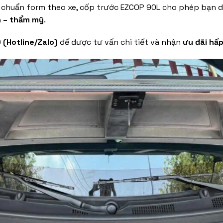
, chuẩn form theo xe, cốp trước EZCOP 90L cho phép bạn dễ
n – thẩm mỹ
.
(Hotline/Zalo)
để được tư vấn chi tiết và nhận
ưu đãi hấ