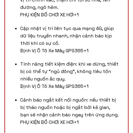
đường, ngõ hẻm.
PHỤ KIỆN ĐỒ CHƠI XE HƠI
+1
Cập nhật vị trí liên tục qua mạng 4G, giúp
dữ liệu truyền nhanh, nhận cảnh báo kịp
thời khi có sự cố.
Định Vị Ô Tô Xe Mây GPS365
+1
Tính năng tiết kiệm điện: khi xe dừng, thiết
bị có thể tự “ngủ đông”, không tiêu tốn
nhiều nguồn ắc quy.
Định Vị Ô Tô Xe Mây GPS365
+1
Cảnh báo ngắt kết nối nguồn: nếu thiết bị
bị tháo nguồn hoặc bị ngắt bởi kẻ gian,
bạn sẽ nhận cảnh báo ngay trên ứng dụng.
PHỤ KIỆN ĐỒ CHƠI XE HƠI
+1