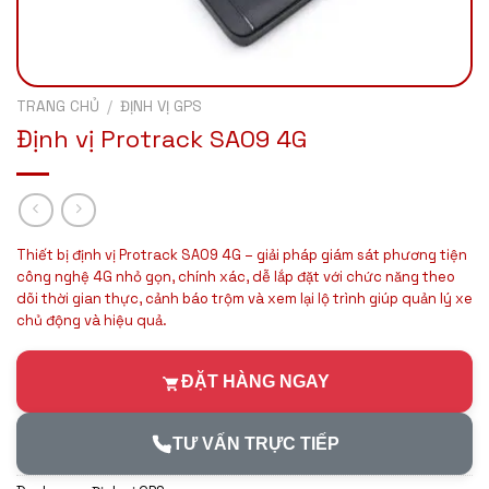
TRANG CHỦ
/
ĐỊNH VỊ GPS
Định vị Protrack SA09 4G
Thiết bị định vị Protrack SA09 4G – giải pháp giám sát phương tiện
công nghệ 4G nhỏ gọn, chính xác, dễ lắp đặt với chức năng theo
dõi thời gian thực, cảnh báo trộm và xem lại lộ trình giúp quản lý xe
chủ động và hiệu quả.
ĐẶT HÀNG NGAY
TƯ VẤN TRỰC TIẾP