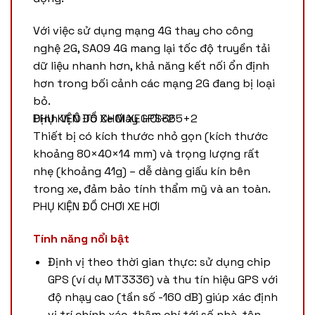
Với việc sử dụng mạng 4G thay cho công
nghệ 2G, SA09 4G mang lại tốc độ truyền tải
dữ liệu nhanh hơn, khả năng kết nối ổn định
hơn trong bối cảnh các mạng 2G đang bị loại
bỏ.
Định Vị Ô Tô Xe Mây GPS365
PHỤ KIỆN ĐỒ CHƠI XE HƠI
+2
+2
Thiết bị có kích thước nhỏ gọn (kích thước
khoảng 80×40×14 mm) và trọng lượng rất
nhẹ (khoảng 41g) – dễ dàng giấu kín bên
trong xe, đảm bảo tính thẩm mỹ và an toàn.
PHỤ KIỆN ĐỒ CHƠI XE HƠI
Tính năng nổi bật
Định vị theo thời gian thực: sử dụng chip
GPS (ví dụ MT3336) và thu tín hiệu GPS với
độ nhạy cao (tần số ­-160 dB) giúp xác định
vị trí chính xác, thậm chí tới số nhà, tên