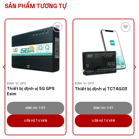
SẢN PHẨM TƯƠNG TỰ
ĐỊNH VỊ GPS
ĐỊNH VỊ GPS
Thiết bị định vị 5G GPS
Thiết bị định vị TCT4G03
Esim
XEM CHI TIẾT
XEM CHI TIẾT
LIÊN HỆ TƯ VẤN
LIÊN HỆ TƯ VẤN