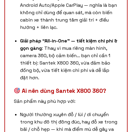
Android Auto/Apple CarPlay — nghĩa là bạn
không chỉ dùng để quan sát, mà còn biến
cabin xe thành trung tâm giải trí + điều
hướng + liên lạc.
Giải pháp “All-in-One” — tiết kiệm chi phí &
gọn gàng
: Thay vì mua riêng màn hình,
camera 360, bộ cảm biến… bạn chỉ cần 1
thiết bị: Santek X800 360, vừa đảm bảo
đồng bộ, vừa tiết kiệm chi phí và dễ lắp
đặt hơn.
Ai nên dùng Santek X800 360?
Sản phẩm này phù hợp với:
Người thường xuyên đỗ / lùi / di chuyển
trong khu đô thị đông đúc, hay đỗ xe trong
bãi / chỗ hẹp — khi mà điểm mù dễ gây va