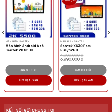
MÀN HÌNH SANTEK
MÀN HÌNH SANTEK
Màn hình Android ô tô
Santek X630 Ram
Santek 2K S500
2GB/32GB
4.990.000
₫
Giá
Giá
3.990.000
₫
gốc
hiện
là:
tại
4.990.000 ₫.
là:
XEM CHI TIẾT
XEM CHI TIẾT
3.990.000 ₫.
LIÊN HỆ TƯ VẤN
LIÊN HỆ TƯ VẤN
KẾT NỐI VỚI CHÚNG TÔI