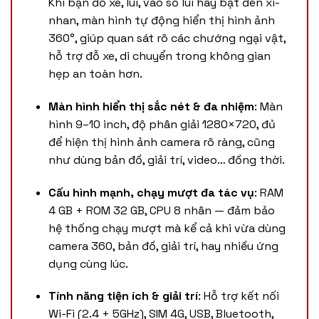
Khi bạn đỗ xe, lùi, vào số lùi hay bật đèn xi-
nhan, màn hình tự động hiển thị hình ảnh
360°, giúp quan sát rõ các chướng ngại vật,
hỗ trợ đỗ xe, di chuyển trong không gian
hẹp an toàn hơn.
Màn hình hiển thị sắc nét & đa nhiệm
: Màn
hình 9–10 inch, độ phân giải 1280×720, đủ
để hiện thị hình ảnh camera rõ ràng, cũng
như dùng bản đồ, giải trí, video… đồng thời.
Cấu hình mạnh, chạy mượt đa tác vụ
: RAM
4 GB + ROM 32 GB, CPU 8 nhân — đảm bảo
hệ thống chạy mượt mà kể cả khi vừa dùng
camera 360, bản đồ, giải trí, hay nhiều ứng
dụng cùng lúc.
Tính năng tiện ích & giải trí
: Hỗ trợ kết nối
Wi-Fi (2.4 + 5GHz), SIM 4G, USB, Bluetooth,