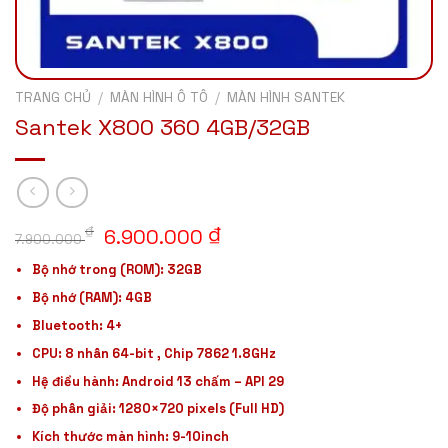
TRANG CHỦ
/
MÀN HÌNH Ô TÔ
/
MÀN HÌNH SANTEK
Santek X800 360 4GB/32GB
Giá
Giá
₫
₫
6.900.000
7.900.000
gốc
hiện
Bộ nhớ trong (ROM): 32GB
là:
tại
Bộ nhớ (RAM): 4GB
7.900.000 ₫.
là:
6.900.000 ₫.
Bluetooth: 4+
CPU: 8 nhân 64-bit , Chip 7862 1.8GHz
Hệ điều hành: Android 13 chấm – API 29
Độ phân giải: 1280×720 pixels (Full HD)
Kích thước màn hình: 9-10inch