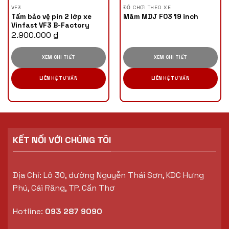
VF3
ĐỒ CHƠI THEO XE
Tấm bảo vệ pin 2 lớp xe
Mâm MDJ F03 19 inch
Vinfast VF3 B-Factory
2.900.000
₫
XEM CHI TIẾT
XEM CHI TIẾT
LIÊN HỆ TƯ VẤN
LIÊN HỆ TƯ VẤN
KẾT NỐI VỚI CHÚNG TÔI
Địa Chỉ: Lô 30, đường Nguyễn Thái Sơn, KDC Hưng
Phú, Cái Răng, TP. Cần Thơ
Hotline:
093 287 9090