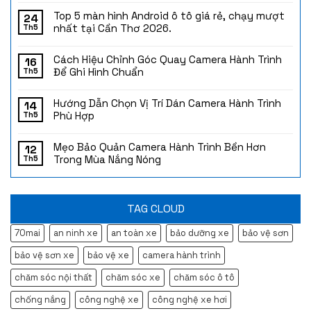
Top 5 màn hình Android ô tô giá rẻ, chạy mượt
24
nhất tại Cần Thơ 2026.
Th5
Cách Hiệu Chỉnh Góc Quay Camera Hành Trình
16
Để Ghi Hình Chuẩn
Th5
Hướng Dẫn Chọn Vị Trí Dán Camera Hành Trình
14
Phù Hợp
Th5
Mẹo Bảo Quản Camera Hành Trình Bền Hơn
12
Trong Mùa Nắng Nóng
Th5
TAG CLOUD
70mai
an ninh xe
an toàn xe
bảo dưỡng xe
bảo vệ sơn
bảo vệ sơn xe
bảo vệ xe
camera hành trình
chăm sóc nội thất
chăm sóc xe
chăm sóc ô tô
chống nắng
công nghệ xe
công nghệ xe hơi