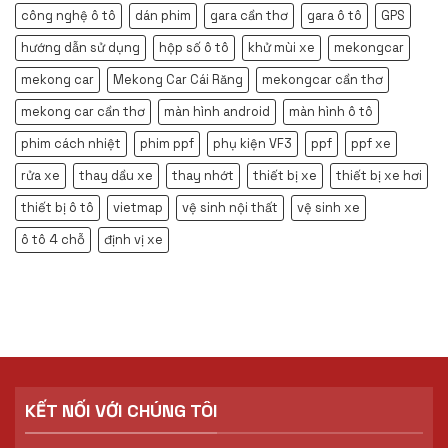
công nghệ ô tô
dán phim
gara cần thơ
gara ô tô
GPS
hướng dẫn sử dụng
hộp số ô tô
khử mùi xe
mekongcar
mekong car
Mekong Car Cái Răng
mekongcar cần thơ
mekong car cần thơ
màn hình android
màn hình ô tô
phim cách nhiệt
phim ppf
phụ kiện VF3
ppf
ppf xe
rửa xe
thay dầu xe
thay nhớt
thiết bị xe
thiết bị xe hơi
thiết bị ô tô
vietmap
vệ sinh nội thất
vệ sinh xe
ô tô 4 chỗ
định vị xe
KẾT NỐI VỚI CHÚNG TÔI