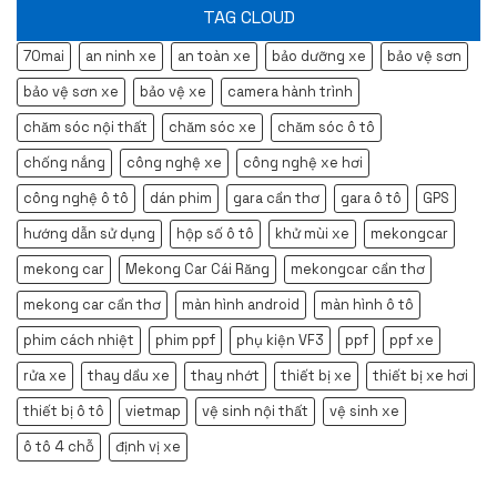
TAG CLOUD
70mai
an ninh xe
an toàn xe
bảo dưỡng xe
bảo vệ sơn
bảo vệ sơn xe
bảo vệ xe
camera hành trình
chăm sóc nội thất
chăm sóc xe
chăm sóc ô tô
chống nắng
công nghệ xe
công nghệ xe hơi
công nghệ ô tô
dán phim
gara cần thơ
gara ô tô
GPS
hướng dẫn sử dụng
hộp số ô tô
khử mùi xe
mekongcar
mekong car
Mekong Car Cái Răng
mekongcar cần thơ
mekong car cần thơ
màn hình android
màn hình ô tô
phim cách nhiệt
phim ppf
phụ kiện VF3
ppf
ppf xe
rửa xe
thay dầu xe
thay nhớt
thiết bị xe
thiết bị xe hơi
thiết bị ô tô
vietmap
vệ sinh nội thất
vệ sinh xe
ô tô 4 chỗ
định vị xe