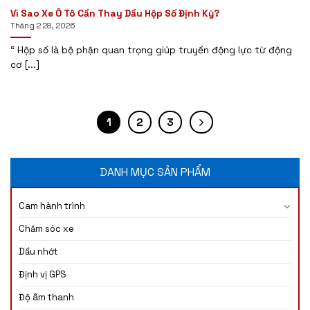
Vì Sao Xe Ô Tô Cần Thay Dầu Hộp Số Định Kỳ?
Tháng 2 28, 2026
“ Hộp số là bộ phận quan trọng giúp truyền động lực từ động
cơ [...]
1
2
3
DANH MỤC SẢN PHẨM
Cam hành trình
Chăm sóc xe
Dầu nhớt
Định vị GPS
Độ âm thanh