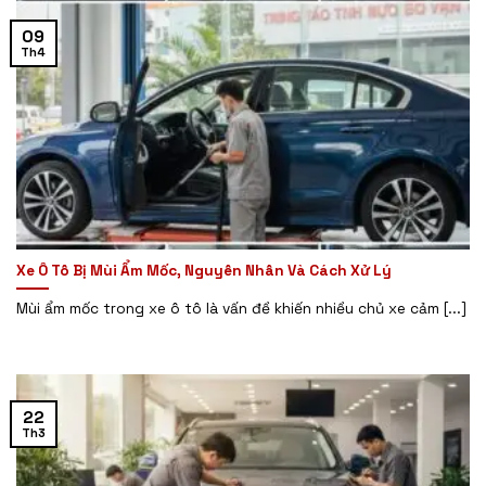
09
Th4
Xe Ô Tô Bị Mùi Ẩm Mốc, Nguyên Nhân Và Cách Xử Lý
Mùi ẩm mốc trong xe ô tô là vấn đề khiến nhiều chủ xe cảm [...]
22
Th3