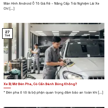
Màn Hình Android Ô Tô Giá Rẻ – Nâng Cấp Trải Nghiệm Lái Xe
Chỉ [...]
27
Th4
Xe Bị Mờ Đèn Pha, Có Cần Đánh Bóng Không?
“ Đèn pha ô tô là bộ phận quan trọng đảm bảo an toàn khi [...]