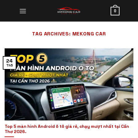
Skip
to
0
content
TAG ARCHIVES:
MEKONG CAR
24
Th5
Top 5 màn hình Android ô tô giá rẻ, chạy mượt nhất tại Cần
Thơ 2026.