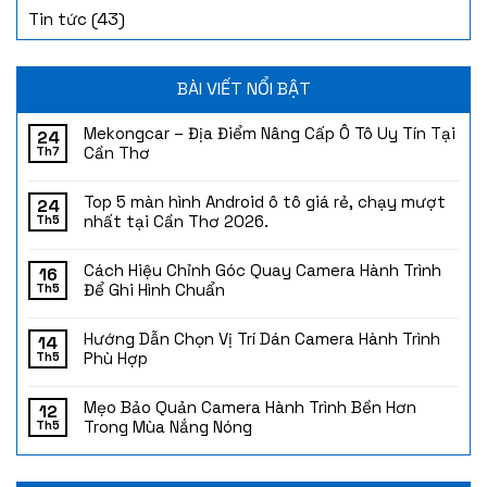
(43)
Tin tức
BÀI VIẾT NỔI BẬT
Mekongcar – Địa Điểm Nâng Cấp Ô Tô Uy Tín Tại
24
Cần Thơ
Th7
Top 5 màn hình Android ô tô giá rẻ, chạy mượt
24
nhất tại Cần Thơ 2026.
Th5
Cách Hiệu Chỉnh Góc Quay Camera Hành Trình
16
Để Ghi Hình Chuẩn
Th5
Hướng Dẫn Chọn Vị Trí Dán Camera Hành Trình
14
Phù Hợp
Th5
Mẹo Bảo Quản Camera Hành Trình Bền Hơn
12
Trong Mùa Nắng Nóng
Th5