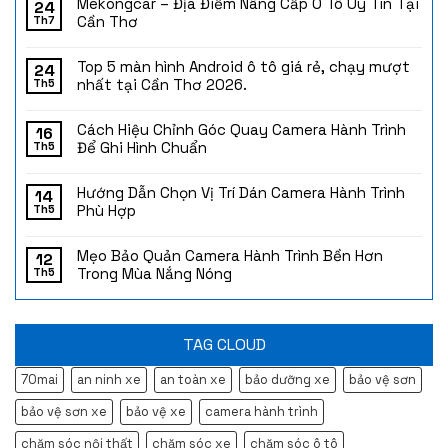
Mekongcar – Địa Điểm Nâng Cấp Ô Tô Uy Tín Tại
24
Cần Thơ
Th7
Top 5 màn hình Android ô tô giá rẻ, chạy mượt
24
nhất tại Cần Thơ 2026.
Th5
Cách Hiệu Chỉnh Góc Quay Camera Hành Trình
16
Để Ghi Hình Chuẩn
Th5
Hướng Dẫn Chọn Vị Trí Dán Camera Hành Trình
14
Phù Hợp
Th5
Mẹo Bảo Quản Camera Hành Trình Bền Hơn
12
Trong Mùa Nắng Nóng
Th5
TAG CLOUD
70mai
an ninh xe
an toàn xe
bảo dưỡng xe
bảo vệ sơn
bảo vệ sơn xe
bảo vệ xe
camera hành trình
chăm sóc nội thất
chăm sóc xe
chăm sóc ô tô