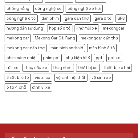
chống nắng
công nghệ xe
công nghệ xe hơi
công nghệ ô tô
dán phim
gara cần thơ
gara ô tô
GPS
hướng dẫn sử dụng
hộp số ô tô
khử mùi xe
mekongcar
mekong car
Mekong Car Cái Răng
mekongcar cần thơ
mekong car cần thơ
màn hình android
màn hình ô tô
phim cách nhiệt
phim ppf
phụ kiện VF3
ppf
ppf xe
rửa xe
thay dầu xe
thay nhớt
thiết bị xe
thiết bị xe hơi
thiết bị ô tô
vietmap
vệ sinh nội thất
vệ sinh xe
ô tô 4 chỗ
định vị xe