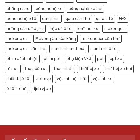
chống nắng
công nghệ xe
công nghệ xe hơi
công nghệ ô tô
dán phim
gara cần thơ
gara ô tô
GPS
hướng dẫn sử dụng
hộp số ô tô
khử mùi xe
mekongcar
mekong car
Mekong Car Cái Răng
mekongcar cần thơ
mekong car cần thơ
màn hình android
màn hình ô tô
phim cách nhiệt
phim ppf
phụ kiện VF3
ppf
ppf xe
rửa xe
thay dầu xe
thay nhớt
thiết bị xe
thiết bị xe hơi
thiết bị ô tô
vietmap
vệ sinh nội thất
vệ sinh xe
ô tô 4 chỗ
định vị xe