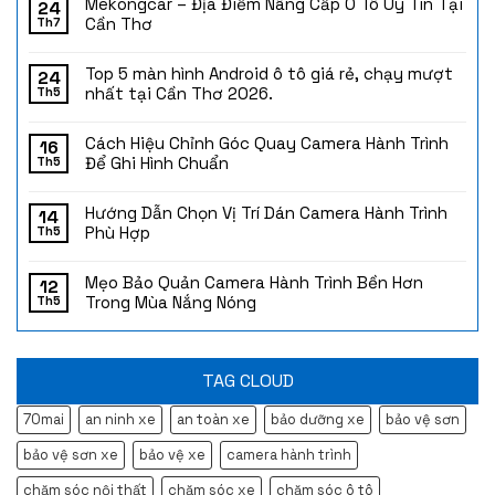
Mekongcar – Địa Điểm Nâng Cấp Ô Tô Uy Tín Tại
24
Cần Thơ
Th7
Top 5 màn hình Android ô tô giá rẻ, chạy mượt
24
nhất tại Cần Thơ 2026.
Th5
Cách Hiệu Chỉnh Góc Quay Camera Hành Trình
16
Để Ghi Hình Chuẩn
Th5
Hướng Dẫn Chọn Vị Trí Dán Camera Hành Trình
14
Phù Hợp
Th5
Mẹo Bảo Quản Camera Hành Trình Bền Hơn
12
Trong Mùa Nắng Nóng
Th5
TAG CLOUD
70mai
an ninh xe
an toàn xe
bảo dưỡng xe
bảo vệ sơn
bảo vệ sơn xe
bảo vệ xe
camera hành trình
chăm sóc nội thất
chăm sóc xe
chăm sóc ô tô