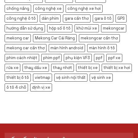
chống nắng
công nghệ xe
công nghệ xe hơi
công nghệ ô tô
dán phim
gara cần thơ
gara ô tô
GPS
hướng dẫn sử dụng
hộp số ô tô
khử mùi xe
mekongcar
mekong car
Mekong Car Cái Răng
mekongcar cần thơ
mekong car cần thơ
màn hình android
màn hình ô tô
phim cách nhiệt
phim ppf
phụ kiện VF3
ppf
ppf xe
rửa xe
thay dầu xe
thay nhớt
thiết bị xe
thiết bị xe hơi
thiết bị ô tô
vietmap
vệ sinh nội thất
vệ sinh xe
ô tô 4 chỗ
định vị xe