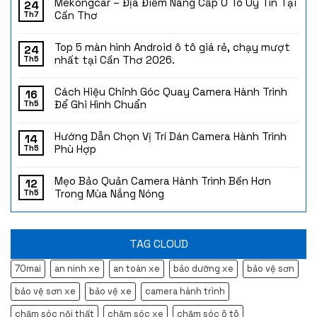
Mekongcar – Địa Điểm Nâng Cấp Ô Tô Uy Tín Tại
24
Cần Thơ
Th7
Top 5 màn hình Android ô tô giá rẻ, chạy mượt
24
nhất tại Cần Thơ 2026.
Th5
Cách Hiệu Chỉnh Góc Quay Camera Hành Trình
16
Để Ghi Hình Chuẩn
Th5
Hướng Dẫn Chọn Vị Trí Dán Camera Hành Trình
14
Phù Hợp
Th5
Mẹo Bảo Quản Camera Hành Trình Bền Hơn
12
Trong Mùa Nắng Nóng
Th5
TAG CLOUD
70mai
an ninh xe
an toàn xe
bảo dưỡng xe
bảo vệ sơn
bảo vệ sơn xe
bảo vệ xe
camera hành trình
chăm sóc nội thất
chăm sóc xe
chăm sóc ô tô