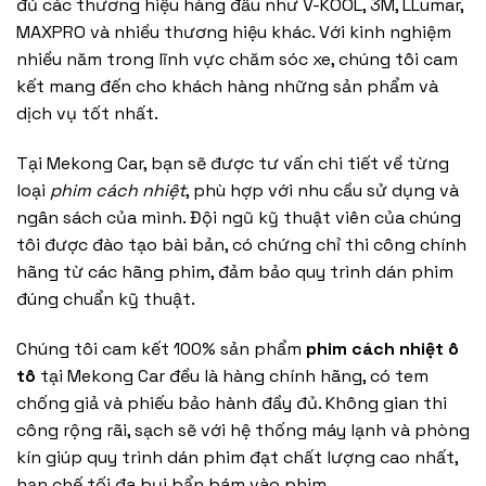
đủ các thương hiệu hàng đầu như V-KOOL, 3M, LLumar,
MAXPRO và nhiều thương hiệu khác. Với kinh nghiệm
nhiều năm trong lĩnh vực chăm sóc xe, chúng tôi cam
kết mang đến cho khách hàng những sản phẩm và
dịch vụ tốt nhất.
Tại Mekong Car, bạn sẽ được tư vấn chi tiết về từng
loại
phim cách nhiệt
, phù hợp với nhu cầu sử dụng và
ngân sách của mình. Đội ngũ kỹ thuật viên của chúng
tôi được đào tạo bài bản, có chứng chỉ thi công chính
hãng từ các hãng phim, đảm bảo quy trình dán phim
đúng chuẩn kỹ thuật.
Chúng tôi cam kết 100% sản phẩm
phim cách nhiệt ô
tô
tại Mekong Car đều là hàng chính hãng, có tem
chống giả và phiếu bảo hành đầy đủ. Không gian thi
công rộng rãi, sạch sẽ với hệ thống máy lạnh và phòng
kín giúp quy trình dán phim đạt chất lượng cao nhất,
hạn chế tối đa bụi bẩn bám vào phim.