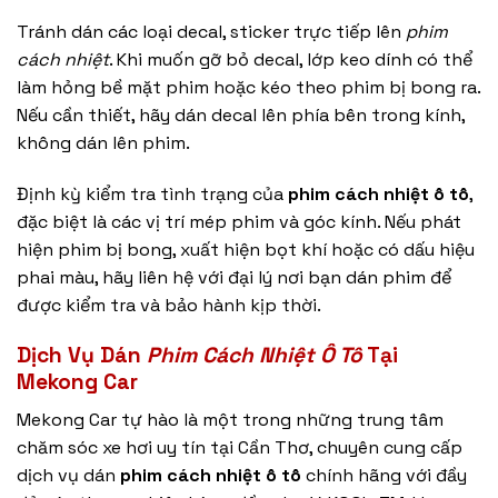
Tránh dán các loại decal, sticker trực tiếp lên
phim
cách nhiệt
. Khi muốn gỡ bỏ decal, lớp keo dính có thể
làm hỏng bề mặt phim hoặc kéo theo phim bị bong ra.
Nếu cần thiết, hãy dán decal lên phía bên trong kính,
không dán lên phim.
Định kỳ kiểm tra tình trạng của
phim cách nhiệt ô tô
,
đặc biệt là các vị trí mép phim và góc kính. Nếu phát
hiện phim bị bong, xuất hiện bọt khí hoặc có dấu hiệu
phai màu, hãy liên hệ với đại lý nơi bạn dán phim để
được kiểm tra và bảo hành kịp thời.
Dịch Vụ Dán
Phim Cách Nhiệt Ô Tô
Tại
Mekong Car
Mekong Car tự hào là một trong những trung tâm
chăm sóc xe hơi uy tín tại Cần Thơ, chuyên cung cấp
dịch vụ dán
phim cách nhiệt ô tô
chính hãng với đầy