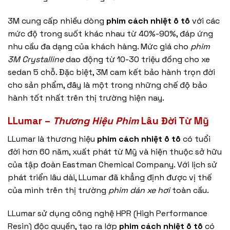
3M cung cấp nhiều dòng
phim cách nhiệt ô tô
với các
mức độ trong suốt khác nhau từ 40%-90%, đáp ứng
nhu cầu đa dạng của khách hàng. Mức giá cho
phim
3M Crystalline
dao động từ 10-30 triệu đồng cho xe
sedan 5 chỗ. Đặc biệt, 3M cam kết bảo hành trọn đời
cho sản phẩm, đây là một trong những chế độ bảo
hành tốt nhất trên thị trường hiện nay.
LLumar –
Thương Hiệu Phim
Lâu Đời Từ Mỹ
LLumar là thương hiệu
phim cách nhiệt ô tô
có tuổi
đời hơn 60 năm, xuất phát từ Mỹ và hiện thuộc sở hữu
của tập đoàn Eastman Chemical Company. Với lịch sử
phát triển lâu dài, LLumar đã khẳng định được vị thế
của mình trên thị trường
phim dán xe hơi
toàn cầu.
LLumar sử dụng công nghệ HPR (High Performance
Resin) độc quyền, tạo ra lớp
phim cách nhiệt ô tô
có