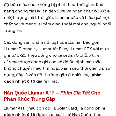
độ bền màu cao, không bị phai theo thời gian. Khả
năng chống tia UV lên đến 99% và ngăn chặn 60-85%
nhiệt lượng mặt trời giúp LLumar bảo vệ hiệu quả nội
thất xe và mang lại cảm giác thoải mái cho người ngồi
trong xe.
Các dòng sản phẩm nổi bật của LLumar bao gồm
LLumar Pinnacle, LLumar Air Blue, LLumar CTX với mức
giá từ 6-20 triệu đồng cho xe sedan 5 chỗ.
Phim
LLumar
được đánh giá cao về độ ổn định màu sắc,
không chuyển màu tím hoặc xanh sau thời gian dài sử
dụng, đây là vấn đề thường gặp ở nhiều loại
phim
cách nhiệt ô tô
giá rẻ khác.
Hàn Quốc Llumar ATR –
Phim Giá Tốt
Cho
Phân Khúc Trung Cấp
Llumar ATR (hay còn gọi là Solar Gard) là dòng
phim
cách nhiệt ô tô
được sản xuất tại Hàn Quốc theo