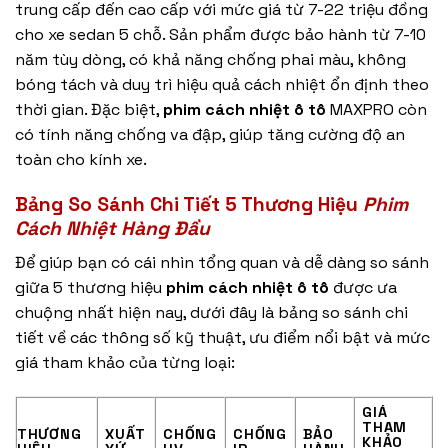
trung cấp đến cao cấp với mức giá từ 7-22 triệu đồng
cho xe sedan 5 chỗ. Sản phẩm được bảo hành từ 7-10
năm tùy dòng, có khả năng chống phai màu, không
bóng tách và duy trì hiệu quả cách nhiệt ổn định theo
thời gian. Đặc biệt,
phim cách nhiệt ô tô
MAXPRO còn
có tính năng chống va đập, giúp tăng cường độ an
toàn cho kính xe.
Bảng So Sánh Chi Tiết 5 Thương Hiệu
Phim
Cách Nhiệt Hàng Đầu
Để giúp bạn có cái nhìn tổng quan và dễ dàng so sánh
giữa 5 thương hiệu
phim cách nhiệt ô tô
được ưa
chuộng nhất hiện nay, dưới đây là bảng so sánh chi
tiết về các thông số kỹ thuật, ưu điểm nổi bật và mức
giá tham khảo của từng loại:
GIÁ
THAM
THƯƠNG
XUẤT
CHỐNG
CHỐNG
BẢO
KHẢO