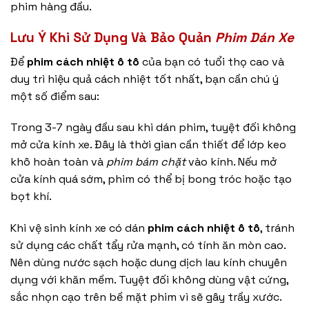
phim hàng đầu.
Lưu Ý Khi Sử Dụng Và Bảo Quản
Phim Dán Xe
Để
phim cách nhiệt ô tô
của bạn có tuổi thọ cao và
duy trì hiệu quả cách nhiệt tốt nhất, bạn cần chú ý
một số điểm sau:
Trong 3-7 ngày đầu sau khi dán phim, tuyệt đối không
mở cửa kính xe. Đây là thời gian cần thiết để lớp keo
khô hoàn toàn và
phim bám chặt
vào kính. Nếu mở
cửa kính quá sớm, phim có thể bị bong tróc hoặc tạo
bọt khí.
Khi vệ sinh kính xe có dán
phim cách nhiệt ô tô
, tránh
sử dụng các chất tẩy rửa mạnh, có tính ăn mòn cao.
Nên dùng nước sạch hoặc dung dịch lau kính chuyên
dụng với khăn mềm. Tuyệt đối không dùng vật cứng,
sắc nhọn cạo trên bề mặt phim vì sẽ gây trầy xước.