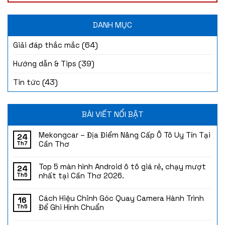
DANH MỤC
(64)
Giải đáp thắc mắc
(39)
Hướng dẫn & Tips
(43)
Tin tức
BÀI VIẾT NỔI BẬT
Mekongcar – Địa Điểm Nâng Cấp Ô Tô Uy Tín Tại
24
Cần Thơ
Th7
Top 5 màn hình Android ô tô giá rẻ, chạy mượt
24
nhất tại Cần Thơ 2026.
Th5
Cách Hiệu Chỉnh Góc Quay Camera Hành Trình
16
Để Ghi Hình Chuẩn
Th5