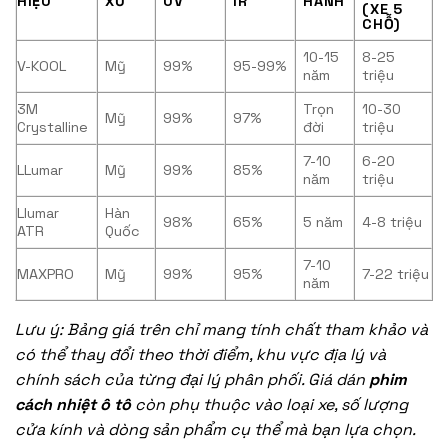
HIỆU
XỨ
UV
IR
HÀNH
(XE 5
CHỖ)
10-15
8-25
V-KOOL
Mỹ
99%
95-99%
năm
triệu
3M
Trọn
10-30
Mỹ
99%
97%
Crystalline
đời
triệu
7-10
6-20
LLumar
Mỹ
99%
85%
năm
triệu
Llumar
Hàn
98%
65%
5 năm
4-8 triệu
ATR
Quốc
7-10
MAXPRO
Mỹ
99%
95%
7-22 triệu
năm
Lưu ý: Bảng giá trên chỉ mang tính chất tham khảo và
có thể thay đổi theo thời điểm, khu vực địa lý và
chính sách của từng đại lý phân phối. Giá dán
phim
cách nhiệt ô tô
còn phụ thuộc vào loại xe, số lượng
cửa kính và dòng sản phẩm cụ thể mà bạn lựa chọn.