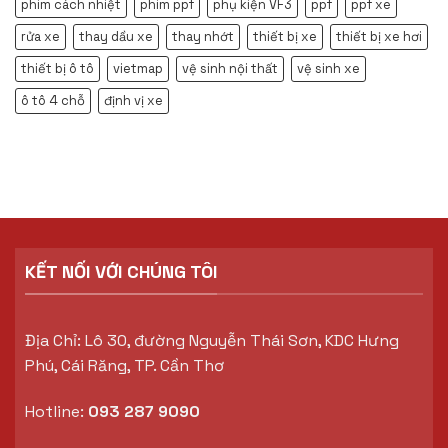
phim cách nhiệt
phim ppf
phụ kiện VF3
ppf
ppf xe
rửa xe
thay dầu xe
thay nhớt
thiết bị xe
thiết bị xe hơi
thiết bị ô tô
vietmap
vệ sinh nội thất
vệ sinh xe
ô tô 4 chỗ
định vị xe
KẾT NỐI VỚI CHÚNG TÔI
Địa Chỉ: Lô 30, đường Nguyễn Thái Sơn, KDC Hưng
Phú, Cái Răng, TP. Cần Thơ
Hotline:
093 287 9090