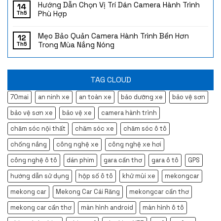
Hướng Dẫn Chọn Vị Trí Dán Camera Hành Trình
14
Phù Hợp
Th5
Mẹo Bảo Quản Camera Hành Trình Bền Hơn
12
Trong Mùa Nắng Nóng
Th5
TAG CLOUD
70mai
an ninh xe
an toàn xe
bảo dưỡng xe
bảo vệ sơn
bảo vệ sơn xe
bảo vệ xe
camera hành trình
chăm sóc nội thất
chăm sóc xe
chăm sóc ô tô
chống nắng
công nghệ xe
công nghệ xe hơi
công nghệ ô tô
dán phim
gara cần thơ
gara ô tô
GPS
hướng dẫn sử dụng
hộp số ô tô
khử mùi xe
mekongcar
mekong car
Mekong Car Cái Răng
mekongcar cần thơ
mekong car cần thơ
màn hình android
màn hình ô tô