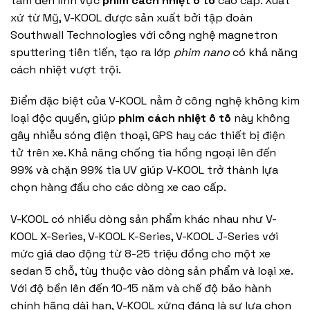
tâm đến lĩnh vực
phim cách nhiệt ô tô
cao cấp. Xuất
xứ từ Mỹ, V-KOOL được sản xuất bởi tập đoàn
Southwall Technologies với công nghệ magnetron
sputtering tiên tiến, tạo ra lớp
phim nano
có khả năng
cách nhiệt vượt trội.
Điểm đặc biệt của V-KOOL nằm ở công nghệ không kim
loại độc quyền, giúp
phim cách nhiệt ô tô
này không
gây nhiễu sóng điện thoại, GPS hay các thiết bị điện
tử trên xe. Khả năng chống tia hồng ngoại lên đến
99% và chặn 99% tia UV giúp V-KOOL trở thành lựa
chọn hàng đầu cho các dòng xe cao cấp.
V-KOOL có nhiều dòng sản phẩm khác nhau như V-
KOOL X-Series, V-KOOL K-Series, V-KOOL J-Series với
mức giá dao động từ 8-25 triệu đồng cho một xe
sedan 5 chỗ, tùy thuộc vào dòng sản phẩm và loại xe.
Với độ bền lên đến 10-15 năm và chế độ bảo hành
chính hãng dài hạn, V-KOOL xứng đáng là sự lựa chọn