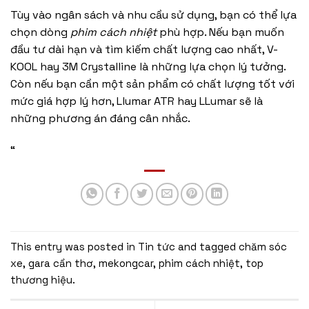
Tùy vào ngân sách và nhu cầu sử dụng, bạn có thể lựa
chọn dòng
phim cách nhiệt
phù hợp. Nếu bạn muốn
đầu tư dài hạn và tìm kiếm chất lượng cao nhất, V-
KOOL hay 3M Crystalline là những lựa chọn lý tưởng.
Còn nếu bạn cần một sản phẩm có chất lượng tốt với
mức giá hợp lý hơn, Llumar ATR hay LLumar sẽ là
những phương án đáng cân nhắc.
“
This entry was posted in
Tin tức
and tagged
chăm sóc
xe
,
gara cần thơ
,
mekongcar
,
phim cách nhiệt
,
top
thương hiệu
.