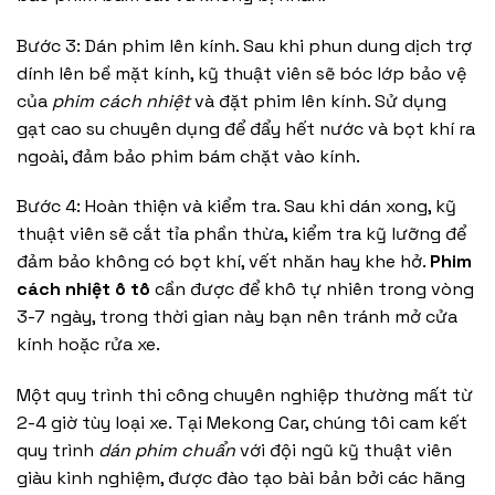
Bước 3: Dán phim lên kính. Sau khi phun dung dịch trợ
dính lên bề mặt kính, kỹ thuật viên sẽ bóc lớp bảo vệ
của
phim cách nhiệt
và đặt phim lên kính. Sử dụng
gạt cao su chuyên dụng để đẩy hết nước và bọt khí ra
ngoài, đảm bảo phim bám chặt vào kính.
Bước 4: Hoàn thiện và kiểm tra. Sau khi dán xong, kỹ
thuật viên sẽ cắt tỉa phần thừa, kiểm tra kỹ lưỡng để
đảm bảo không có bọt khí, vết nhăn hay khe hở.
Phim
cách nhiệt ô tô
cần được để khô tự nhiên trong vòng
3-7 ngày, trong thời gian này bạn nên tránh mở cửa
kính hoặc rửa xe.
Một quy trình thi công chuyên nghiệp thường mất từ
2-4 giờ tùy loại xe. Tại Mekong Car, chúng tôi cam kết
quy trình
dán phim chuẩn
với đội ngũ kỹ thuật viên
giàu kinh nghiệm, được đào tạo bài bản bởi các hãng