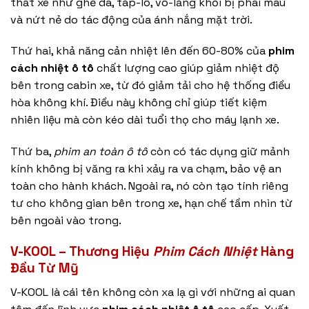
thất xe như ghế da, táp-lô, vô-lăng khỏi bị phai màu
và nứt nẻ do tác động của ánh nắng mặt trời.
Thứ hai, khả năng cản nhiệt lên đến 60-80% của
phim
cách nhiệt ô tô
chất lượng cao giúp giảm nhiệt độ
bên trong cabin xe, từ đó giảm tải cho hệ thống điều
hòa không khí. Điều này không chỉ giúp tiết kiệm
nhiên liệu mà còn kéo dài tuổi thọ cho máy lạnh xe.
Thứ ba,
phim an toàn ô tô
còn có tác dụng giữ mảnh
kính không bị văng ra khi xảy ra va chạm, bảo vệ an
toàn cho hành khách. Ngoài ra, nó còn tạo tính riêng
tư cho không gian bên trong xe, hạn chế tầm nhìn từ
bên ngoài vào trong.
V-KOOL – Thương Hiệu
Phim Cách Nhiệt
Hàng
Đầu Từ Mỹ
V-KOOL là cái tên không còn xa lạ gì với những ai quan