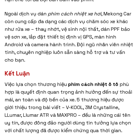
Ngoài dịch vụ dán
phim cách nhiệt xe hơi
, Mekong Car
còn cung cấp đa dạng các dịch vụ chăm sóc xe khác
như
rửa xe – thay nhớt
,
vệ sinh nội thất
, dán PPF bảo
vệ sơn xe,
lắp đặt thiết bị định vị GPS
, màn hình
Android và camera hành trình. Đội ngũ nhân viên nhiệt
tình, chuyên nghiệp luôn sẵn sàng hỗ trợ và tư vấn
cho bạn.
Kết Luận
Việc lựa chọn thương hiệu
phim cách nhiệt ô tô
phù
hợp là quyết định quan trọng ảnh hưởng đến sự thoải
mái, an toàn và độ bền của xe. 5 thương hiệu được
giới thiệu trong bài viết – V-KOOL, 3M Crystalline,
LLumar, Llumar ATR và MAXPRO – đều là những cái tên
uy tín, được đông đảo người dùng tin tưởng lựa chọn
với chất lượng đã được kiểm chứng qua thời gian.