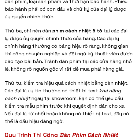
dán phim, loại sản phẩm và thời hạn bảo hành. Phiếu
bảo hành phải có con dấu và chữ ký của đại lý được
ủy quyền chính thức.
Thứ ba, chỉ nên dán
phim cách nhiệt ô tô
tại các đại
lý được ủy quyền chính thức của hãng. Các đại lý
chính hãng thường có bảng hiệu rõ ràng, không gian
thi công chuyên nghiệp và đội ngũ kỹ thuật viên được
đào tạo bài bản. Tránh dán phim tại các cửa hàng nhỏ
lẻ, không rõ nguồn gốc vì rất dễ mua phải hàng giả.
Thứ tư, kiểm tra hiệu quả cách nhiệt bằng đèn nhiệt.
Các đại lý uy tín thường có thiết bị test
khả năng
cách nhiệt
ngay tại showroom. Bạn có thể yêu cầu
kiểm tra mẫu phim trước khi quyết định dán cho xe.
Nếu đại lý từ chối hoặc không có thiết bị test, đây có
thể là dấu hiệu đáng ngờ.
Quy Trình Thi Công
Dán Phim Cách Nhiệt