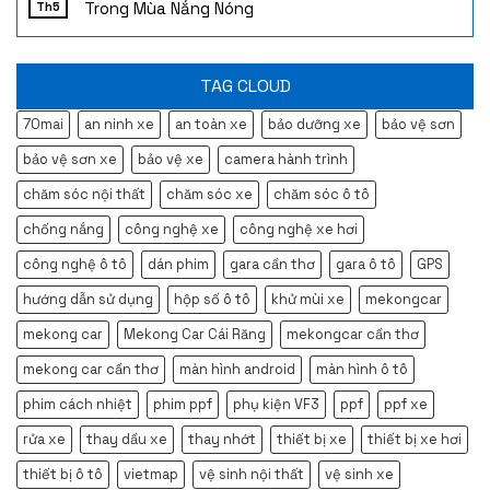
Trong Mùa Nắng Nóng
Th5
TAG CLOUD
70mai
an ninh xe
an toàn xe
bảo dưỡng xe
bảo vệ sơn
bảo vệ sơn xe
bảo vệ xe
camera hành trình
chăm sóc nội thất
chăm sóc xe
chăm sóc ô tô
chống nắng
công nghệ xe
công nghệ xe hơi
công nghệ ô tô
dán phim
gara cần thơ
gara ô tô
GPS
hướng dẫn sử dụng
hộp số ô tô
khử mùi xe
mekongcar
mekong car
Mekong Car Cái Răng
mekongcar cần thơ
mekong car cần thơ
màn hình android
màn hình ô tô
phim cách nhiệt
phim ppf
phụ kiện VF3
ppf
ppf xe
rửa xe
thay dầu xe
thay nhớt
thiết bị xe
thiết bị xe hơi
thiết bị ô tô
vietmap
vệ sinh nội thất
vệ sinh xe