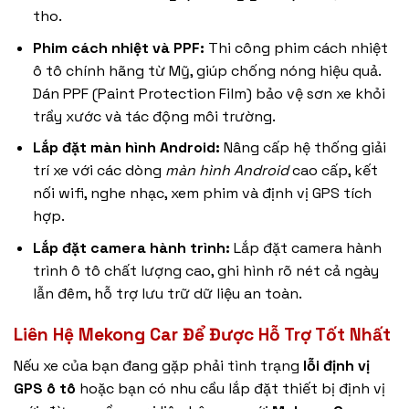
tho.
Phim cách nhiệt và PPF:
Thi công
phim cách nhiệt
ô tô
chính hãng từ Mỹ, giúp chống nóng hiệu quả.
Dán PPF (Paint Protection Film) bảo vệ sơn xe khỏi
trầy xước và tác động môi trường.
Lắp đặt màn hình Android:
Nâng cấp hệ thống giải
trí xe với các dòng
màn hình Android
cao cấp, kết
nối wifi, nghe nhạc, xem phim và định vị GPS tích
hợp.
Lắp đặt camera hành trình:
Lắp đặt
camera hành
trình ô tô
chất lượng cao, ghi hình rõ nét cả ngày
lẫn đêm, hỗ trợ lưu trữ dữ liệu an toàn.
Liên Hệ Mekong Car Để Được Hỗ Trợ Tốt Nhất
Nếu xe của bạn đang gặp phải tình trạng
lỗi định vị
GPS ô tô
hoặc bạn có nhu cầu lắp đặt thiết bị định vị