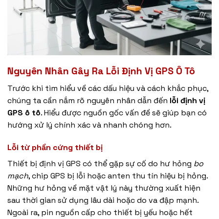
Nguyên Nhân Gây Ra Lỗi Định Vị GPS Ô Tô
Trước khi tìm hiểu về các dấu hiệu và cách khắc phục,
chúng ta cần nắm rõ nguyên nhân dẫn đến
lỗi định vị
GPS ô tô
. Hiểu được nguồn gốc vấn đề sẽ giúp bạn có
hướng xử lý chính xác và nhanh chóng hơn.
Lỗi từ phần cứng thiết bị
Thiết bị định vị GPS có thể gặp sự cố do hư hỏng
bo
mạch
, chip GPS bị lỗi hoặc anten thu tín hiệu bị hỏng.
Những hư hỏng về mặt vật lý này thường xuất hiện
sau thời gian sử dụng lâu dài hoặc do va đập mạnh.
Ngoài ra, pin nguồn cấp cho thiết bị yếu hoặc hết