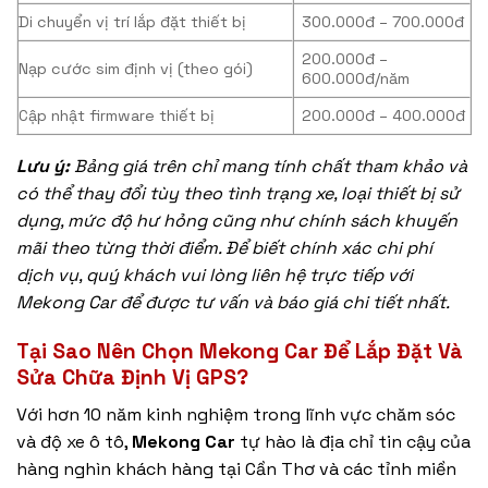
Di chuyển vị trí lắp đặt thiết bị
300.000đ – 700.000đ
200.000đ –
Nạp cước sim định vị (theo gói)
600.000đ/năm
Cập nhật firmware thiết bị
200.000đ – 400.000đ
Lưu ý:
Bảng giá trên chỉ mang tính chất tham khảo và
có thể thay đổi tùy theo tình trạng xe, loại thiết bị sử
dụng, mức độ hư hỏng cũng như chính sách khuyến
mãi theo từng thời điểm. Để biết chính xác chi phí
dịch vụ, quý khách vui lòng liên hệ trực tiếp với
Mekong Car để được tư vấn và báo giá chi tiết nhất.
Tại Sao Nên Chọn Mekong Car Để Lắp Đặt Và
Sửa Chữa Định Vị GPS?
Với hơn 10 năm kinh nghiệm trong lĩnh vực chăm sóc
và độ xe ô tô,
Mekong Car
tự hào là địa chỉ tin cậy của
hàng nghìn khách hàng tại Cần Thơ và các tỉnh miền