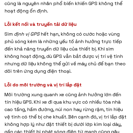
cũng là nguyên nhân phổ biến khiến GPS không thể
hoạt động ổn định.
Lỗi kết nối và truyền tải dữ liệu
Sim
định vị GPS
hết hạn, không có cước hoặc vùng
phủ sóng kém là những yếu tố ảnh hưởng trực tiếp
đến khả năng truyền dữ liệu của thiết bị. Khi sim
không hoạt động, dù GPS vẫn bắt được vị trí vệ tinh
nhưng dữ liệu không thể gửi về máy chủ để bạn theo
dõi trên ứng dụng điện thoại.
Lỗi do môi trường và vị trí lắp đặt
Môi trường xung quanh xe cũng ảnh hưởng lớn đến
tín hiệu GPS. Khi xe đi qua khu vực có nhiều tòa nhà
cao tầng, hầm đường, núi non hay rừng rậm, tín hiệu
vệ tinh có thể bị che khuất. Bên cạnh đó, vị trí lắp đặt
không hợp lý như đặt thiết bị dưới lớp kim loại dày,
gần các thiết bị phát sóng điện từ mạnh cũng gây