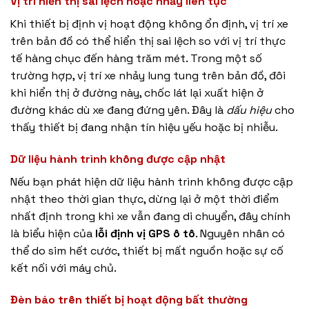
Vị trí hiển thị sai lệch hoặc nhảy liên tục
Khi thiết bị định vị hoạt động không ổn định, vị trí xe
trên bản đồ có thể hiển thị sai lệch so với vị trí thực
tế hàng chục đến hàng trăm mét. Trong một số
trường hợp, vị trí xe nhảy lung tung trên bản đồ, đôi
khi hiển thị ở đường này, chốc lát lại xuất hiện ở
đường khác dù xe đang đứng yên. Đây là
dấu hiệu
cho
thấy thiết bị đang nhận tín hiệu yếu hoặc bị nhiễu.
Dữ liệu hành trình không được cập nhật
Nếu bạn phát hiện dữ liệu hành trình không được cập
nhật theo thời gian thực, dừng lại ở một thời điểm
nhất định trong khi xe vẫn đang di chuyển, đây chính
là biểu hiện của
lỗi định vị GPS ô tô
. Nguyên nhân có
thể do sim hết cước, thiết bị mất nguồn hoặc sự cố
kết nối với máy chủ.
Đèn báo trên thiết bị hoạt động bất thường