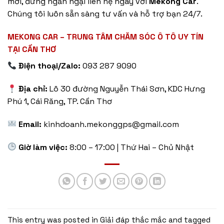
mới, đừng ngần ngại liên hệ ngay với
Mekong Car
.
Chúng tôi luôn sẵn sàng tư vấn và hỗ trợ bạn 24/7.
MEKONG CAR – TRUNG TÂM CHĂM SÓC Ô TÔ UY TÍN
TẠI CẦN THƠ
Điện thoại/Zalo:
093 287 9090
Địa chỉ:
Lô 30 đường Nguyễn Thái Sơn, KDC Hưng
Phú 1, Cái Răng, TP. Cần Thơ
Email:
kinhdoanh.mekonggps@gmail.com
Giờ làm việc:
8:00 – 17:00 | Thứ Hai – Chủ Nhật
This entry was posted in
Giải đáp thắc mắc
and tagged