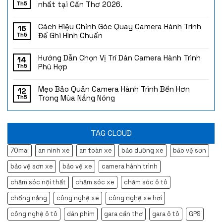
nhất tại Cần Thơ 2026.
Th5
Cách Hiệu Chỉnh Góc Quay Camera Hành Trình
16
Để Ghi Hình Chuẩn
Th5
Hướng Dẫn Chọn Vị Trí Dán Camera Hành Trình
14
Phù Hợp
Th5
Mẹo Bảo Quản Camera Hành Trình Bền Hơn
12
Trong Mùa Nắng Nóng
Th5
TAG CLOUD
70mai
an ninh xe
an toàn xe
bảo dưỡng xe
bảo vệ sơn
bảo vệ sơn xe
bảo vệ xe
camera hành trình
chăm sóc nội thất
chăm sóc xe
chăm sóc ô tô
chống nắng
công nghệ xe
công nghệ xe hơi
công nghệ ô tô
dán phim
gara cần thơ
gara ô tô
GPS