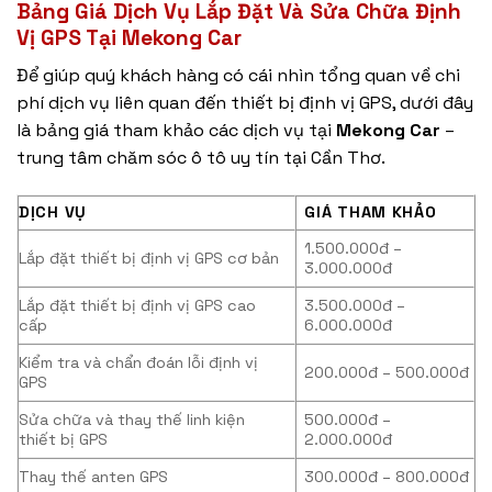
Bảng Giá Dịch Vụ Lắp Đặt Và Sửa Chữa Định
Vị GPS Tại Mekong Car
Để giúp quý khách hàng có cái nhìn tổng quan về chi
phí dịch vụ liên quan đến thiết bị định vị GPS, dưới đây
là bảng giá tham khảo các dịch vụ tại
Mekong Car
–
trung tâm chăm sóc ô tô uy tín tại Cần Thơ.
DỊCH VỤ
GIÁ THAM KHẢO
1.500.000đ –
Lắp đặt thiết bị định vị GPS cơ bản
3.000.000đ
Lắp đặt thiết bị định vị GPS cao
3.500.000đ –
cấp
6.000.000đ
Kiểm tra và chẩn đoán lỗi định vị
200.000đ – 500.000đ
GPS
Sửa chữa và thay thế linh kiện
500.000đ –
thiết bị GPS
2.000.000đ
Thay thế anten GPS
300.000đ – 800.000đ