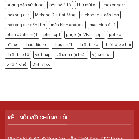
hướng dẫn sử dụng
hộp số ô tô
khử mùi xe
mekongcar
mekong car
Mekong Car Cái Răng
mekongcar cần thơ
mekong car cần thơ
màn hình android
màn hình ô tô
phim cách nhiệt
phim ppf
phụ kiện VF3
ppf
ppf xe
rửa xe
thay dầu xe
thay nhớt
thiết bị xe
thiết bị xe hơi
thiết bị ô tô
vietmap
vệ sinh nội thất
vệ sinh xe
ô tô 4 chỗ
định vị xe
KẾT NỐI VỚI CHÚNG TÔI
Địa Chỉ: Lô 30, đường Nguyễn Thái Sơn, KDC Hưng