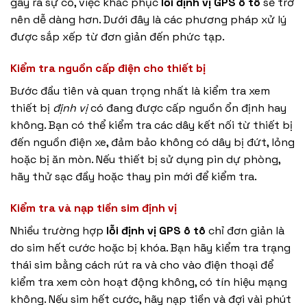
gây ra sự cố, việc khắc phục
lỗi định vị GPS ô tô
sẽ trở
nên dễ dàng hơn. Dưới đây là các phương pháp xử lý
được sắp xếp từ đơn giản đến phức tạp.
Kiểm tra nguồn cấp điện cho thiết bị
Bước đầu tiên và quan trọng nhất là kiểm tra xem
thiết bị
định vị
có đang được cấp nguồn ổn định hay
không. Bạn có thể kiểm tra các dây kết nối từ thiết bị
đến nguồn điện xe, đảm bảo không có dây bị đứt, lỏng
hoặc bị ăn mòn. Nếu thiết bị sử dụng pin dự phòng,
hãy thử sạc đầy hoặc thay pin mới để kiểm tra.
Kiểm tra và nạp tiền sim định vị
Nhiều trường hợp
lỗi định vị GPS ô tô
chỉ đơn giản là
do sim hết cước hoặc bị khóa. Bạn hãy kiểm tra trạng
thái sim bằng cách rút ra và cho vào điện thoại để
kiểm tra xem còn hoạt động không, có tín hiệu mạng
không. Nếu sim hết cước, hãy nạp tiền và đợi vài phút