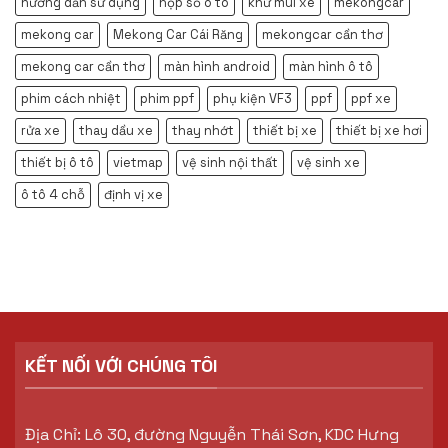
hướng dẫn sử dụng
hộp số ô tô
khử mùi xe
mekongcar
mekong car
Mekong Car Cái Răng
mekongcar cần thơ
mekong car cần thơ
màn hình android
màn hình ô tô
phim cách nhiệt
phim ppf
phụ kiện VF3
ppf
ppf xe
rửa xe
thay dầu xe
thay nhớt
thiết bị xe
thiết bị xe hơi
thiết bị ô tô
vietmap
vệ sinh nội thất
vệ sinh xe
ô tô 4 chỗ
định vị xe
KẾT NỐI VỚI CHÚNG TÔI
Địa Chỉ: Lô 30, đường Nguyễn Thái Sơn, KDC Hưng