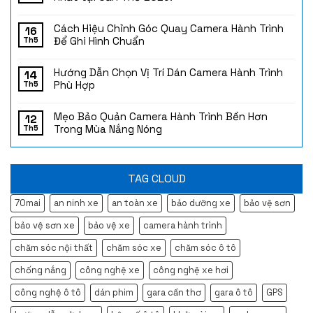
Cách Hiệu Chỉnh Góc Quay Camera Hành Trình
16
Để Ghi Hình Chuẩn
Th5
Hướng Dẫn Chọn Vị Trí Dán Camera Hành Trình
14
Phù Hợp
Th5
Mẹo Bảo Quản Camera Hành Trình Bền Hơn
12
Trong Mùa Nắng Nóng
Th5
TAG CLOUD
70mai
an ninh xe
an toàn xe
bảo dưỡng xe
bảo vệ sơn
bảo vệ sơn xe
bảo vệ xe
camera hành trình
chăm sóc nội thất
chăm sóc xe
chăm sóc ô tô
chống nắng
công nghệ xe
công nghệ xe hơi
công nghệ ô tô
dán phim
gara cần thơ
gara ô tô
GPS