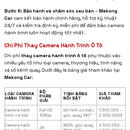
Bước 6: Bảo hành và chăm sóc sau bán
–
Mekong
Car
cam kết bảo hành chính hãng, hỗ trợ kỹ thuật
24/7 và kiểm tra định kỳ miễn phí để đảm bảo
camera
hành trình
luôn hoạt động tốt nhất.
Chi Phí Thay Camera Hành Trình Ô Tô
Chi phí
thay camera hành trình ô tô
phụ thuộc vào
nhiều yếu tố như loại camera, thương hiệu, tính năng
và số kênh quay. Dưới đây là bảng giá tham khảo tại
Mekong Car
:
ĐỘ
LOẠI CAMERA
TÍNH NĂNG
GIÁ THAM
PHÂN
HÀNH TRÌNH
NỔI BẬT
KHẢO
GIẢI
Camera hành
Full HD
Ghi hình cơ bản,
1.500.000 –
trình cơ bản
1080p
góc quay 140°
2.500.000đ
Camera hành
WDR, góc quay
2.500.000 –
2K