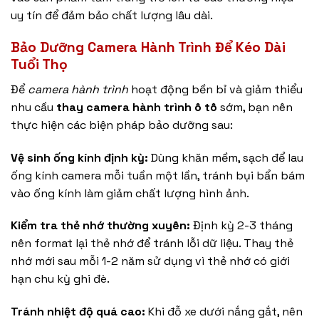
uy tín để đảm bảo chất lượng lâu dài.
Bảo Dưỡng Camera Hành Trình Để Kéo Dài
Tuổi Thọ
Để
camera hành trình
hoạt động bền bỉ và giảm thiểu
nhu cầu
thay camera hành trình ô tô
sớm, bạn nên
thực hiện các biện pháp bảo dưỡng sau:
Vệ sinh ống kính định kỳ:
Dùng khăn mềm, sạch để lau
ống kính camera mỗi tuần một lần, tránh bụi bẩn bám
vào ống kính làm giảm chất lượng hình ảnh.
Kiểm tra thẻ nhớ thường xuyên:
Định kỳ 2-3 tháng
nên format lại thẻ nhớ để tránh lỗi dữ liệu. Thay thẻ
nhớ mới sau mỗi 1-2 năm sử dụng vì thẻ nhớ có giới
hạn chu kỳ ghi đè.
Tránh nhiệt độ quá cao:
Khi đỗ xe dưới nắng gắt, nên