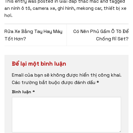
This entry was posted in
Giải đáp thắc mắc
and tagged
an ninh ô tô
,
camera xe
,
ghi hình
,
mekong car
,
thiết bị xe
hơi
.
Rửa Xe Bằng Tay Hay Máy
Có Nên Phủ Gầm Ô Tô Để
Tốt Hơn?
Chống Rỉ Sét?
Để lại một bình luận
Email của bạn sẽ không được hiển thị công khai.
Các trường bắt buộc được đánh dấu
*
Bình luận
*