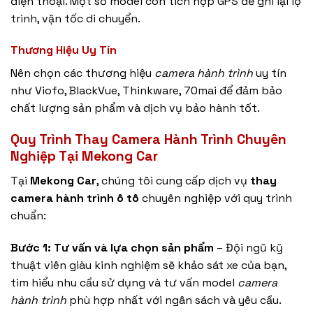
điện thoại. Một số model còn tích hợp GPS để ghi lại lộ
trình, vận tốc di chuyển.
Thương Hiệu Uy Tín
Nên chọn các thương hiệu
camera hành trình
uy tín
như Viofo, BlackVue, Thinkware, 70mai để đảm bảo
chất lượng sản phẩm và dịch vụ bảo hành tốt.
Quy Trình Thay Camera Hành Trình Chuyên
Nghiệp Tại Mekong Car
Tại
Mekong Car
, chúng tôi cung cấp dịch vụ
thay
camera hành trình ô tô
chuyên nghiệp với quy trình
chuẩn:
Bước 1: Tư vấn và lựa chọn sản phẩm
– Đội ngũ kỹ
thuật viên giàu kinh nghiệm sẽ khảo sát xe của bạn,
tìm hiểu nhu cầu sử dụng và tư vấn model
camera
hành trình
phù hợp nhất với ngân sách và yêu cầu.