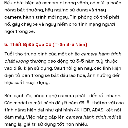
Nếu phát hiện vỏ camera bị cong vênh, có mùi lạ hoặc
nóng bất thường, hãy ngừng sử dụng và
thay
camera hành trình
mới ngay. Pin phồng có thể phát
nổ, gây cháy xe và nguy hiểm cho tính mạng người
ngồi trong xe.
5. Thiết Bị Đã Quá Cũ (Trên 3-5 Năm)
Tuổi thọ trung bình của một chiếc
camera hành trình
chất lượng
thường dao động từ 3-5 năm tuỳ thuộc
vào điều kiện sử dụng. Sau thời gian này, các linh kiện
điện tử bên trong sẽ bắt đầu lão hoá, ảnh hưởng đến
hiệu suất hoạt động.
Bên cạnh đó, công nghệ camera phát triển rất nhanh.
Các model ra mắt cách đây 5 năm đã lỗi thời so với các
tính năng hiện đại như ghi hình 4K, HDR, ADAS, kết nối
đám mây. Việc nâng cấp lên
camera hành trình mới
sẽ
mang lại giá trị sử dụng tốt hơn nhiều.