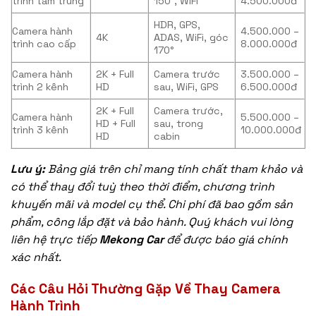
trình tầm trung
150°, WiFi
4.500.000đ
HDR, GPS,
Camera hành
4.500.000 –
4K
ADAS, WiFi, góc
trình cao cấp
8.000.000đ
170°
Camera hành
2K + Full
Camera trước
3.500.000 –
trình 2 kênh
HD
sau, WiFi, GPS
6.500.000đ
2K + Full
Camera trước,
Camera hành
5.500.000 –
HD + Full
sau, trong
trình 3 kênh
10.000.000đ
HD
cabin
Lưu ý:
Bảng giá trên chỉ mang tính chất tham khảo và
có thể thay đổi tuỳ theo thời điểm, chương trình
khuyến mãi và model cụ thể. Chi phí đã bao gồm sản
phẩm, công lắp đặt và bảo hành. Quý khách vui lòng
liên hệ trực tiếp
Mekong Car
để được báo giá chính
xác nhất.
Các Câu Hỏi Thường Gặp Về Thay Camera
Hành Trình