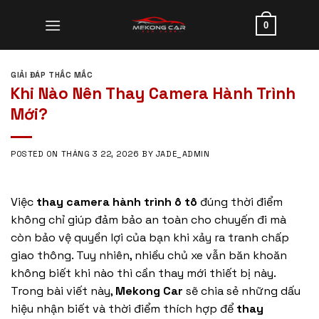
Skip
to
0
content
GIẢI ĐÁP THẮC MẮC
Khi Nào Nên Thay Camera Hành Trình
Mới?
POSTED ON
THÁNG 3 22, 2026
BY
JADE_ADMIN
Việc
thay camera hành trình ô tô
đúng thời điểm
không chỉ giúp đảm bảo an toàn cho chuyến đi mà
còn bảo vệ quyền lợi của bạn khi xảy ra tranh chấp
giao thông. Tuy nhiên, nhiều chủ xe vẫn băn khoăn
không biết khi nào thì cần thay mới thiết bị này.
Trong bài viết này,
Mekong Car
sẽ chia sẻ những dấu
hiệu nhận biết và thời điểm thích hợp để
thay