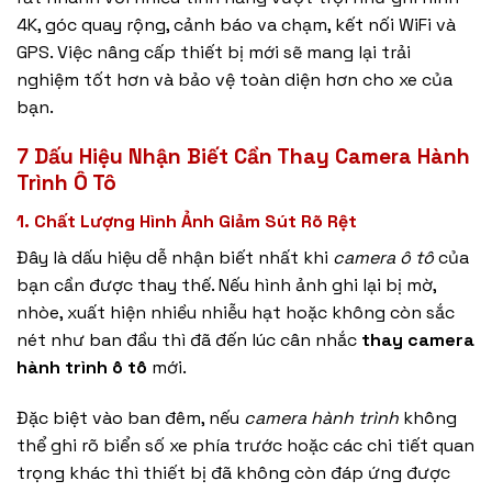
4K, góc quay rộng, cảnh báo va chạm, kết nối WiFi và
GPS. Việc nâng cấp thiết bị mới sẽ mang lại trải
nghiệm tốt hơn và bảo vệ toàn diện hơn cho xe của
bạn.
7 Dấu Hiệu Nhận Biết Cần Thay Camera Hành
Trình Ô Tô
1. Chất Lượng Hình Ảnh Giảm Sút Rõ Rệt
Đây là dấu hiệu dễ nhận biết nhất khi
camera ô tô
của
bạn cần được thay thế. Nếu hình ảnh ghi lại bị mờ,
nhòe, xuất hiện nhiều nhiễu hạt hoặc không còn sắc
nét như ban đầu thì đã đến lúc cân nhắc
thay camera
hành trình ô tô
mới.
Đặc biệt vào ban đêm, nếu
camera hành trình
không
thể ghi rõ biển số xe phía trước hoặc các chi tiết quan
trọng khác thì thiết bị đã không còn đáp ứng được