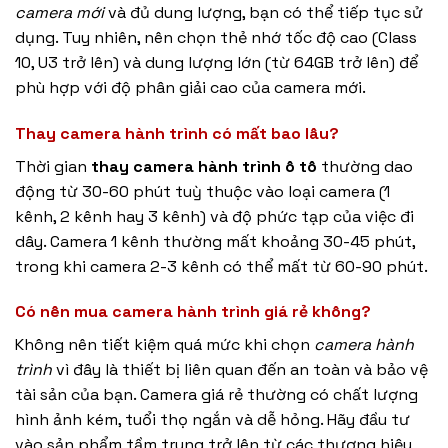
camera mới
và đủ dung lượng, bạn có thể tiếp tục sử
dụng. Tuy nhiên, nên chọn thẻ nhớ tốc độ cao (Class
10, U3 trở lên) và dung lượng lớn (từ 64GB trở lên) để
phù hợp với độ phân giải cao của camera mới.
Thay camera hành trình có mất bao lâu?
Thời gian
thay camera hành trình ô tô
thường dao
động từ 30-60 phút tuỳ thuộc vào loại camera (1
kênh, 2 kênh hay 3 kênh) và độ phức tạp của việc đi
dây. Camera 1 kênh thường mất khoảng 30-45 phút,
trong khi camera 2-3 kênh có thể mất từ 60-90 phút.
Có nên mua camera hành trình giá rẻ không?
Không nên tiết kiệm quá mức khi chọn
camera hành
trình
vì đây là thiết bị liên quan đến an toàn và bảo vệ
tài sản của bạn. Camera giá rẻ thường có chất lượng
hình ảnh kém, tuổi thọ ngắn và dễ hỏng. Hãy đầu tư
vào sản phẩm tầm trung trở lên từ các thương hiệu