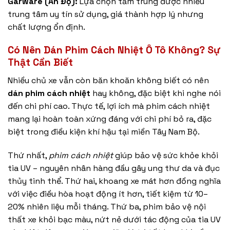
Garware (Ấn Độ):
Lựa chọn tầm trung được nhiều
trung tâm uy tín sử dụng, giá thành hợp lý nhưng
chất lượng ổn định.
Có Nên Dán Phim Cách Nhiệt Ô Tô Không? Sự
Thật Cần Biết
Nhiều chủ xe vẫn còn băn khoăn không biết có nên
dán phim cách nhiệt
hay không, đặc biệt khi nghe nói
đến chi phí cao. Thực tế, lợi ích mà phim cách nhiệt
mang lại hoàn toàn xứng đáng với chi phí bỏ ra, đặc
biệt trong điều kiện khí hậu tại miền Tây Nam Bộ.
Thứ nhất,
phim cách nhiệt
giúp bảo vệ sức khỏe khỏi
tia UV – nguyên nhân hàng đầu gây ung thư da và đục
thủy tinh thể. Thứ hai, khoang xe mát hơn đồng nghĩa
với việc điều hòa hoạt động ít hơn, tiết kiệm từ 10–
20% nhiên liệu mỗi tháng. Thứ ba, phim bảo vệ nội
thất xe khỏi bạc màu, nứt nẻ dưới tác động của tia UV