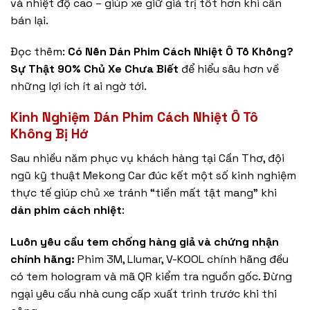
và nhiệt độ cao – giúp xe giữ giá trị tốt hơn khi cần
bán lại.
Đọc thêm:
Có Nên Dán Phim Cách Nhiệt Ô Tô Không?
Sự Thật 90% Chủ Xe Chưa Biết
để hiểu sâu hơn về
những lợi ích ít ai ngờ tới.
Kinh Nghiệm Dán Phim Cách Nhiệt Ô Tô
Không Bị Hớ
Sau nhiều năm phục vụ khách hàng tại Cần Thơ, đội
ngũ kỹ thuật Mekong Car đúc kết một số kinh nghiệm
thực tế giúp chủ xe tránh “tiền mất tật mang” khi
dán phim cách nhiệt
:
Luôn yêu cầu tem chống hàng giả và chứng nhận
chính hãng:
Phim 3M, Llumar, V-KOOL chính hãng đều
có tem hologram và mã QR kiểm tra nguồn gốc. Đừng
ngại yêu cầu nhà cung cấp xuất trình trước khi thi