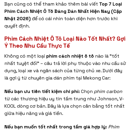
Bạn cũng có thể tham khảo thêm bài viết
Top 7 Loại
Phim Cách Nhiệt Ô Tô Đáng Dán Nhất Hiện Nay (Cập
Nhật 2026)
để có cái nhìn toàn diện hơn trước khi
quyết định.
Phim Cách Nhiệt Ô Tô Loại Nào Tốt Nhất? Gợi
Ý Theo Nhu Cầu Thực Tế
Không có một loại
phim cách nhiệt ô tô
nào là “tốt
nhất tuyệt đối” – câu trả lời phụ thuộc vào nhu cầu sử
dụng, loại xe và ngân sách của từng chủ xe. Dưới đây
là gợi ý từ chuyên gia dán phim tại Mekong Car:
Nếu bạn ưu tiên tiết kiệm chi phí:
Chọn
phim carbon
từ các thương hiệu uy tín tầm trung như Johnson, V-
KOOL dòng cơ bản. Đây là lựa chọn cân bằng tốt nhất
giữa hiệu năng và giá tiền.
Nếu bạn muốn tốt nhất trong tầm giá hợp lý:
Phim