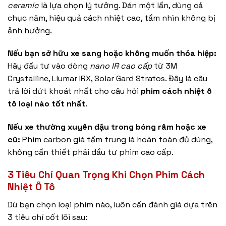
ceramic
là lựa chọn lý tưởng. Dán một lần, dùng cả
chục năm, hiệu quả cách nhiệt cao, tầm nhìn không bị
ảnh hưởng.
Nếu bạn sở hữu xe sang hoặc không muốn thỏa hiệp:
Hãy đầu tư vào dòng
nano IR cao cấp
từ 3M
Crystalline, Llumar IRX, Solar Gard Stratos. Đây là câu
trả lời dứt khoát nhất cho câu hỏi
phim cách nhiệt ô
tô loại nào tốt nhất
.
Nếu xe thường xuyên đậu trong bóng râm hoặc xe
cũ:
Phim carbon giá tầm trung là hoàn toàn đủ dùng,
không cần thiết phải đầu tư phim cao cấp.
3 Tiêu Chí Quan Trọng Khi Chọn Phim Cách
Nhiệt Ô Tô
Dù bạn chọn loại phim nào, luôn cần đánh giá dựa trên
3 tiêu chí cốt lõi sau: