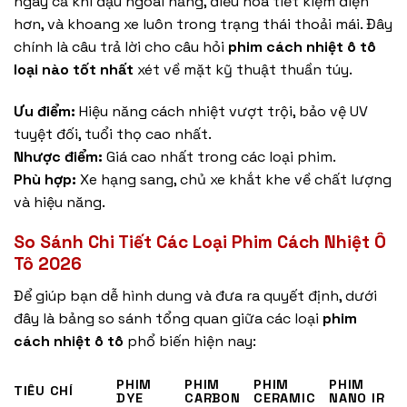
ngay cả khi đậu ngoài nắng, điều hòa tiết kiệm điện
hơn, và khoang xe luôn trong trạng thái thoải mái. Đây
chính là câu trả lời cho câu hỏi
phim cách nhiệt ô tô
loại nào tốt nhất
xét về mặt kỹ thuật thuần túy.
Ưu điểm:
Hiệu năng cách nhiệt vượt trội, bảo vệ UV
tuyệt đối, tuổi thọ cao nhất.
Nhược điểm:
Giá cao nhất trong các loại phim.
Phù hợp:
Xe hạng sang, chủ xe khắt khe về chất lượng
và hiệu năng.
So Sánh Chi Tiết Các Loại Phim Cách Nhiệt Ô
Tô 2026
Để giúp bạn dễ hình dung và đưa ra quyết định, dưới
đây là bảng so sánh tổng quan giữa các loại
phim
cách nhiệt ô tô
phổ biến hiện nay:
PHIM
PHIM
PHIM
PHIM
TIÊU CHÍ
DYE
CARBON
CERAMIC
NANO IR