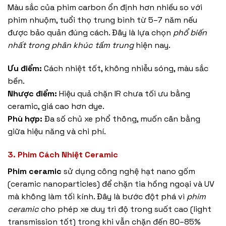
Màu sắc của phim carbon ổn định hơn nhiều so với
phim nhuộm, tuổi thọ trung bình từ 5–7 năm nếu
được bảo quản đúng cách. Đây là lựa chọn
phổ biến
nhất trong phân khúc tầm trung
hiện nay.
Ưu điểm:
Cách nhiệt tốt, không nhiễu sóng, màu sắc
bền.
Nhược điểm:
Hiệu quả chặn IR chưa tối ưu bằng
ceramic, giá cao hơn dye.
Phù hợp:
Đa số chủ xe phổ thông, muốn cân bằng
giữa hiệu năng và chi phí.
3. Phim Cách Nhiệt Ceramic
Phim ceramic
sử dụng công nghệ hạt nano gốm
(ceramic nanoparticles) để chặn tia hồng ngoại và UV
mà không làm tối kính. Đây là bước đột phá vì
phim
ceramic
cho phép xe duy trì độ trong suốt cao (light
transmission tốt) trong khi vẫn chặn đến 80–85%