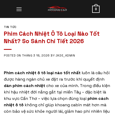
Skip
to
0
content
TIN TỨC
Phim Cách Nhiệt Ô Tô Loại Nào Tốt
Nhất? So Sánh Chi Tiết 2026
POSTED ON
THÁNG 3 18, 2026
BY
JADE_ADMIN
Phim cách nhiệt ô tô loại nào tốt nhất
luôn là câu hỏi
được hàng ngàn chủ xe đặt ra trước khi quyết định
dán phim cách nhiệt
cho xe của mình. Trong điều kiện
khí hậu nhiệt đới nắng gắt tại miền Tây – đặc biệt là
khu vực Cần Thơ – việc lựa chọn đúng loại
phim cách
nhiệt ô tô
không chỉ giúp khoang cabin mát hơn mà
còn bảo vệ sức khỏe người lái, giảm hao phí nhiên liệu