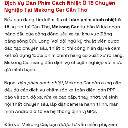
Dịch Vụ Dán Phim Cách Nhiệt Ô Tô Chuyên
Nghiệp Tại Mekong Car Cần Thơ
Nếu bạn đang tìm kiếm địa chỉ
dán phim cách nhiệt ô
tô
uy tín tại Cần Thơ,
Mekong Car
tự hào là lựa chọn
hàng đầu của cộng đồng yêu xe tại khu vực Đồng
bằng sông Cửu Long. Với đội ngũ kỹ thuật viên được
đào tạo chuyên sâu, thiết bị thi công hiện đại và cam
kết sử dụng 100% phim chính hãng có xuất xứ rõ ràng,
Mekong Car mang đến dịch vụ chuyên nghiệp với mức
giá minh bạch.
Ngoài
dán phim cách nhiệt
, Mekong Car còn cung cấp
đầy đủ các dịch vụ chăm sóc xe toàn diện: dán PPF
bảo vệ sơn, độ xe, rửa xe cao cấp, thay nhớt, vệ sinh
nội thất chuyên sâu, lắp đặt camera hành trình, màn
hình Android ô tô và hệ thống định vị GPS.
Đến với Mekong Car, bạn được tư vấn miễn phí, xem