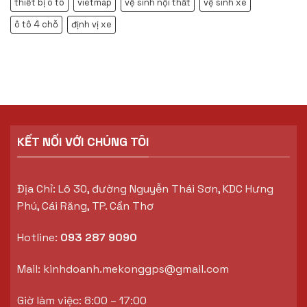
thiết bị ô tô
vietmap
vệ sinh nội thất
vệ sinh xe
ô tô 4 chỗ
định vị xe
KẾT NỐI VỚI CHÚNG TÔI
Địa Chỉ: Lô 30, đường Nguyễn Thái Sơn, KDC Hưng
Phú, Cái Răng, TP. Cần Thơ
Hotline:
093 287 9090
Mail:
kinhdoanh.mekonggps@gmail.com
Giờ làm việc: 8:00 – 17:00