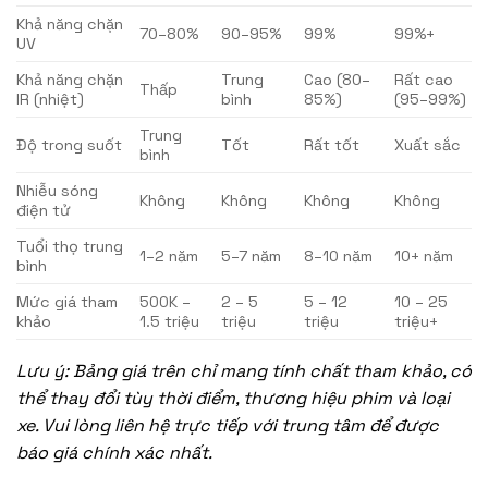
Khả năng chặn
70–80%
90–95%
99%
99%+
UV
Khả năng chặn
Trung
Cao (80–
Rất cao
Thấp
IR (nhiệt)
bình
85%)
(95–99%)
Trung
Độ trong suốt
Tốt
Rất tốt
Xuất sắc
bình
Nhiễu sóng
Không
Không
Không
Không
điện tử
Tuổi thọ trung
1–2 năm
5–7 năm
8–10 năm
10+ năm
bình
Mức giá tham
500K –
2 – 5
5 – 12
10 – 25
khảo
1.5 triệu
triệu
triệu
triệu+
Lưu ý: Bảng giá trên chỉ mang tính chất tham khảo, có
thể thay đổi tùy thời điểm, thương hiệu phim và loại
xe. Vui lòng liên hệ trực tiếp với trung tâm để được
báo giá chính xác nhất.