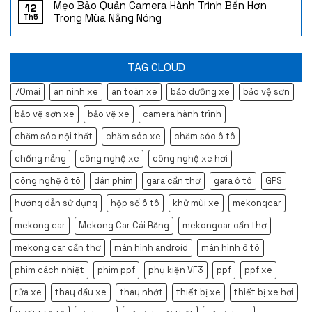
Mẹo Bảo Quản Camera Hành Trình Bền Hơn
12
Trong Mùa Nắng Nóng
Th5
TAG CLOUD
70mai
an ninh xe
an toàn xe
bảo dưỡng xe
bảo vệ sơn
bảo vệ sơn xe
bảo vệ xe
camera hành trình
chăm sóc nội thất
chăm sóc xe
chăm sóc ô tô
chống nắng
công nghệ xe
công nghệ xe hơi
công nghệ ô tô
dán phim
gara cần thơ
gara ô tô
GPS
hướng dẫn sử dụng
hộp số ô tô
khử mùi xe
mekongcar
mekong car
Mekong Car Cái Răng
mekongcar cần thơ
mekong car cần thơ
màn hình android
màn hình ô tô
phim cách nhiệt
phim ppf
phụ kiện VF3
ppf
ppf xe
rửa xe
thay dầu xe
thay nhớt
thiết bị xe
thiết bị xe hơi