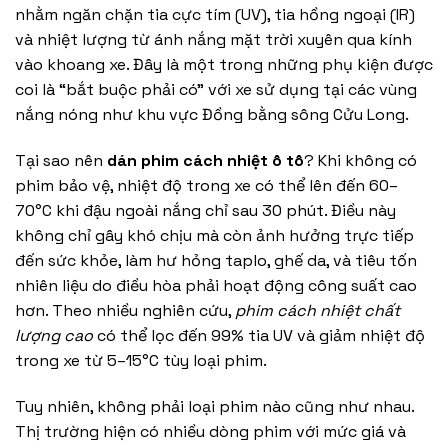
nhằm ngăn chặn tia cực tím (UV), tia hồng ngoại (IR)
và nhiệt lượng từ ánh nắng mặt trời xuyên qua kính
vào khoang xe. Đây là một trong những phụ kiện được
coi là “bắt buộc phải có” với xe sử dụng tại các vùng
nắng nóng như khu vực Đồng bằng sông Cửu Long.
Tại sao nên
dán phim cách nhiệt ô tô
? Khi không có
phim bảo vệ, nhiệt độ trong xe có thể lên đến 60–
70°C khi đậu ngoài nắng chỉ sau 30 phút. Điều này
không chỉ gây khó chịu mà còn ảnh hưởng trực tiếp
đến sức khỏe, làm hư hỏng taplo, ghế da, và tiêu tốn
nhiên liệu do điều hòa phải hoạt động công suất cao
hơn. Theo nhiều nghiên cứu,
phim cách nhiệt chất
lượng cao
có thể lọc đến 99% tia UV và giảm nhiệt độ
trong xe từ 5–15°C tùy loại phim.
Tuy nhiên, không phải loại phim nào cũng như nhau.
Thị trường hiện có nhiều dòng phim với mức giá và