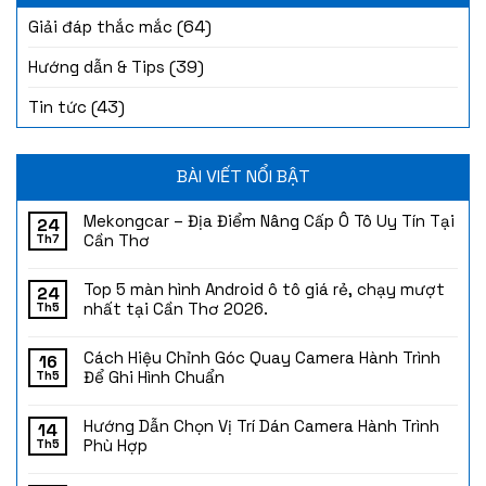
(64)
Giải đáp thắc mắc
(39)
Hướng dẫn & Tips
(43)
Tin tức
BÀI VIẾT NỔI BẬT
Mekongcar – Địa Điểm Nâng Cấp Ô Tô Uy Tín Tại
24
Cần Thơ
Th7
Top 5 màn hình Android ô tô giá rẻ, chạy mượt
24
nhất tại Cần Thơ 2026.
Th5
Cách Hiệu Chỉnh Góc Quay Camera Hành Trình
16
Để Ghi Hình Chuẩn
Th5
Hướng Dẫn Chọn Vị Trí Dán Camera Hành Trình
14
Phù Hợp
Th5