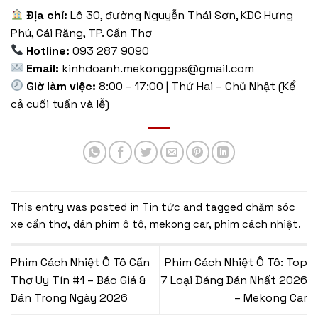
Địa chỉ:
Lô 30, đường Nguyễn Thái Sơn, KDC Hưng
Phú, Cái Răng, TP. Cần Thơ
Hotline:
093 287 9090
Email:
kinhdoanh.mekonggps@gmail.com
Giờ làm việc:
8:00 – 17:00 | Thứ Hai – Chủ Nhật (Kể
cả cuối tuần và lễ)
This entry was posted in
Tin tức
and tagged
chăm sóc
xe cần thơ
,
dán phim ô tô
,
mekong car
,
phim cách nhiệt
.
Phim Cách Nhiệt Ô Tô Cần
Phim Cách Nhiệt Ô Tô: Top
Thơ Uy Tín #1 – Báo Giá &
7 Loại Đáng Dán Nhất 2026
Dán Trong Ngày 2026
– Mekong Car