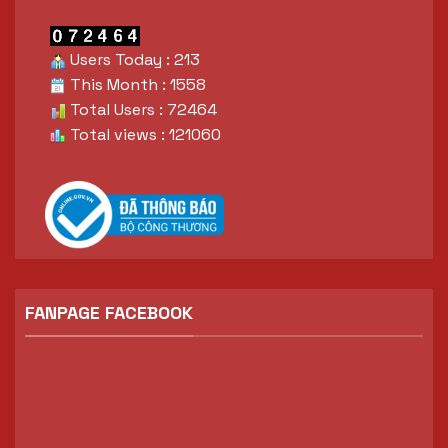
Users Today : 213
This Month : 1558
Total Users : 72464
Total views : 121060
FANPAGE FACEBOOK