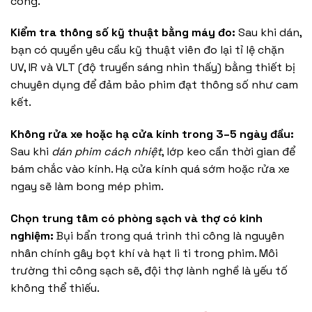
công.
Kiểm tra thông số kỹ thuật bằng máy đo:
Sau khi dán,
bạn có quyền yêu cầu kỹ thuật viên đo lại tỉ lệ chặn
UV, IR và VLT (độ truyền sáng nhìn thấy) bằng thiết bị
chuyên dụng để đảm bảo phim đạt thông số như cam
kết.
Không rửa xe hoặc hạ cửa kính trong 3–5 ngày đầu:
Sau khi
dán phim cách nhiệt
, lớp keo cần thời gian để
bám chắc vào kính. Hạ cửa kính quá sớm hoặc rửa xe
ngay sẽ làm bong mép phim.
Chọn trung tâm có phòng sạch và thợ có kinh
nghiệm:
Bụi bẩn trong quá trình thi công là nguyên
nhân chính gây bọt khí và hạt li ti trong phim. Môi
trường thi công sạch sẽ, đội thợ lành nghề là yếu tố
không thể thiếu.