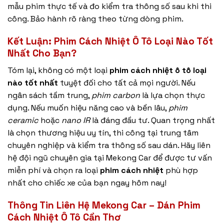
mẫu phim thực tế và đo kiểm tra thông số sau khi thi
công. Bảo hành rõ ràng theo từng dòng phim.
Kết Luận: Phim Cách Nhiệt Ô Tô Loại Nào Tốt
Nhất Cho Bạn?
Tóm lại, không có một loại
phim cách nhiệt ô tô loại
nào tốt nhất
tuyệt đối cho tất cả mọi người. Nếu
ngân sách tầm trung,
phim carbon
là lựa chọn thực
dụng. Nếu muốn hiệu năng cao và bền lâu,
phim
ceramic
hoặc
nano IR
là đáng đầu tư. Quan trọng nhất
là chọn thương hiệu uy tín, thi công tại trung tâm
chuyên nghiệp và kiểm tra thông số sau dán. Hãy liên
hệ đội ngũ chuyên gia tại Mekong Car để được tư vấn
miễn phí và chọn ra loại
phim cách nhiệt
phù hợp
nhất cho chiếc xe của bạn ngay hôm nay!
Thông Tin Liên Hệ Mekong Car – Dán Phim
Cách Nhiệt Ô Tô Cần Thơ