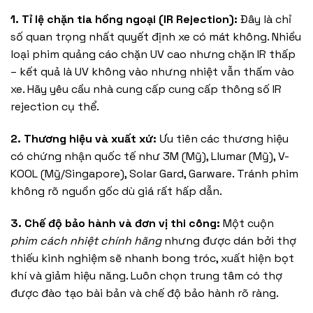
1. Tỉ lệ chặn tia hồng ngoại (IR Rejection):
Đây là chỉ
số quan trọng nhất quyết định xe có mát không. Nhiều
loại phim quảng cáo chặn UV cao nhưng chặn IR thấp
– kết quả là UV không vào nhưng nhiệt vẫn thấm vào
xe. Hãy yêu cầu nhà cung cấp cung cấp thông số IR
rejection cụ thể.
2. Thương hiệu và xuất xứ:
Ưu tiên các thương hiệu
có chứng nhận quốc tế như 3M (Mỹ), Llumar (Mỹ), V-
KOOL (Mỹ/Singapore), Solar Gard, Garware. Tránh phim
không rõ nguồn gốc dù giá rất hấp dẫn.
3. Chế độ bảo hành và đơn vị thi công:
Một cuộn
phim cách nhiệt chính hãng
nhưng được dán bởi thợ
thiếu kinh nghiệm sẽ nhanh bong tróc, xuất hiện bọt
khí và giảm hiệu năng. Luôn chọn trung tâm có thợ
được đào tạo bài bản và chế độ bảo hành rõ ràng.