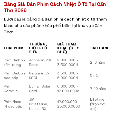
Bảng Giá Dán Phim Cách Nhiệt Ô Tô Tại Cần
Thơ 2026
Dưới đây là bảng giá
dán phim cách nhiệt ô tô
tham
khảo cho các phân khúc phổ biến tại khu vực Cần
Thơ:
THƯƠNG
GIÁ THAM
LOẠI PHIM
HIỆU PHỔ
KHẢO (XE 5
BẢO HÀNH
BIẾN
CHỖ)
Phim Carbon
Johnson, 3M
2.000.000 –
2–3 năm
tầm trung
Basic
3.500.000đ
Phim Carbon
Garware, V-
3.500.000 –
5 năm
cao cấp
KOOL
6.000.000đ
Phim
Llumar, Solar
6.000.000 –
7–10 năm
Ceramic
Gard
12.000.000đ
3M
Lifetime
Phim Nano
12.000.000 –
Crystalline,
(trọn đời
IR cao cấp
25.000.000đ
Llumar IRX
xe)