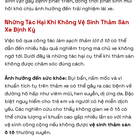
sinh vật gây bệnh
phát triển, đồng thời phát sinh mùi
hôi khó chịu ảnh hưởng đến trải nghiệm lái xe.
Những Tác Hại Khi Không Vệ Sinh Thảm Sàn
Xe Định Kỳ
Việc bỏ qua công tác
làm sạch thảm lót ô tô
có thể
dẫn đến nhiều hậu quả nghiêm trọng mà chủ xe không
ngờ tới. Dưới đây là những tác hại cụ thể khi thảm sàn
không được chăm sóc đúng cách.
Ảnh hưởng đến sức khỏe:
Bụi bẩn, nấm mốc và vi
khuẩn tích tụ trên thảm xe có thể gây ra các bệnh về
đường hô hấp như viêm mũi, hen suyễn, dị ứng da. Đặc
biệt nguy hiểm cho trẻ em và người có hệ miễn dịch
yếu. Các nghiên cứu cho thấy không gian xe ô tô có
thể chứa lượng vi khuẩn cao gấp nhiều lần so với nhà
vệ sinh công cộng nếu không được
vệ sinh thảm sàn
ô tô
thường xuyên.