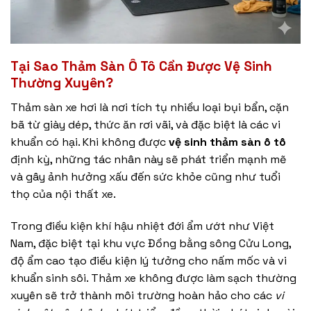
Tại Sao Thảm Sàn Ô Tô Cần Được Vệ Sinh
Thường Xuyên?
Thảm sàn xe hơi là nơi tích tụ nhiều loại bụi bẩn, cặn
bã từ giày dép, thức ăn rơi vãi, và đặc biệt là các vi
khuẩn có hại. Khi không được
vệ sinh thảm sàn ô tô
định kỳ, những tác nhân này sẽ phát triển mạnh mẽ
và gây ảnh hưởng xấu đến sức khỏe cũng như tuổi
thọ của nội thất xe.
Trong điều kiện khí hậu nhiệt đới ẩm ướt như Việt
Nam, đặc biệt tại khu vực Đồng bằng sông Cửu Long,
độ ẩm cao tạo điều kiện lý tưởng cho nấm mốc và vi
khuẩn sinh sôi. Thảm xe không được làm sạch thường
xuyên sẽ trở thành môi trường hoàn hảo cho các
vi