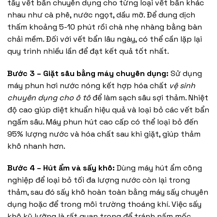
tẩy vết bẩn chuyên dụng cho từng loại vết bẩn khác
nhau như cà phê, nước ngọt, dầu mỡ. Để dung dịch
thấm khoảng 5-10 phút rồi chà nhẹ nhàng bằng bàn
chải mềm. Đối với vết bẩn lâu ngày, có thể cần lặp lại
quy trình nhiều lần để đạt kết quả tốt nhất.
Bước 3 – Giặt sâu bằng máy chuyên dụng:
Sử dụng
máy phun hơi nước nóng kết hợp hóa chất
vệ sinh
chuyên dụng cho ô tô
để làm sạch sâu sợi thảm. Nhiệt
độ cao giúp diệt khuẩn hiệu quả và loại bỏ các vết bẩn
ngấm sâu. Máy phun hút cao cấp có thể loại bỏ đến
95% lượng nước và hóa chất sau khi giặt, giúp thảm
khô nhanh hơn.
Bước 4 – Hút ẩm và sấy khô:
Dùng máy hút ẩm công
nghiệp để loại bỏ tối đa lượng nước còn lại trong
thảm, sau đó sấy khô hoàn toàn bằng máy sấy chuyên
dụng hoặc để trong môi trường thoáng khí. Việc sấy
khô kỹ lưỡng là rất quan trọng để tránh nấm mốc