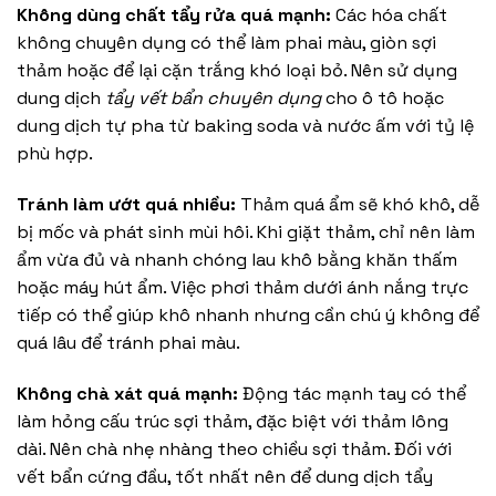
Không dùng chất tẩy rửa quá mạnh:
Các hóa chất
không chuyên dụng có thể làm phai màu, giòn sợi
thảm hoặc để lại cặn trắng khó loại bỏ. Nên sử dụng
dung dịch
tẩy vết bẩn chuyên dụng
cho ô tô hoặc
dung dịch tự pha từ baking soda và nước ấm với tỷ lệ
phù hợp.
Tránh làm ướt quá nhiều:
Thảm quá ẩm sẽ khó khô, dễ
bị mốc và phát sinh mùi hôi. Khi giặt thảm, chỉ nên làm
ẩm vừa đủ và nhanh chóng lau khô bằng khăn thấm
hoặc máy hút ẩm. Việc phơi thảm dưới ánh nắng trực
tiếp có thể giúp khô nhanh nhưng cần chú ý không để
quá lâu để tránh phai màu.
Không chà xát quá mạnh:
Động tác mạnh tay có thể
làm hỏng cấu trúc sợi thảm, đặc biệt với thảm lông
dài. Nên chà nhẹ nhàng theo chiều sợi thảm. Đối với
vết bẩn cứng đầu, tốt nhất nên để dung dịch tẩy