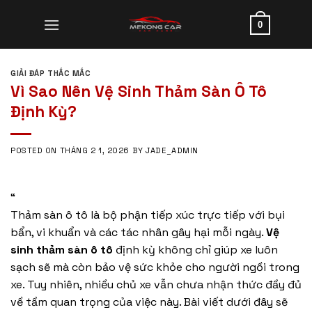
Skip
to
0
content
GIẢI ĐÁP THẮC MẮC
Vì Sao Nên Vệ Sinh Thảm Sàn Ô Tô
Định Kỳ?
POSTED ON
THÁNG 2 1, 2026
BY
JADE_ADMIN
“
Thảm sàn ô tô là bộ phận tiếp xúc trực tiếp với bụi
bẩn, vi khuẩn và các tác nhân gây hại mỗi ngày.
Vệ
sinh thảm sàn ô tô
định kỳ không chỉ giúp xe luôn
sạch sẽ mà còn bảo vệ sức khỏe cho người ngồi trong
xe. Tuy nhiên, nhiều chủ xe vẫn chưa nhận thức đầy đủ
về tầm quan trọng của việc này. Bài viết dưới đây sẽ