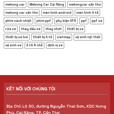
mekong car
Mekong Car Cái Răng
mekongcar cần thơ
mekong car cần thơ
màn hình android
màn hình ô tô
phim cách nhiệt
phim ppf
phụ kiện VF3
ppf
ppf xe
rửa xe
thay dầu xe
thay nhớt
thiết bị xe
thiết bị xe hơi
thiết bị ô tô
vietmap
vệ sinh nội thất
vệ sinh xe
ô tô 4 chỗ
định vị xe
KẾT NỐI VỚI CHÚNG TÔI
Địa Chỉ: Lô 30, đường Nguyễn Thái Sơn, KDC Hưng
Phú, Cái Răng, TP. Cần Thơ