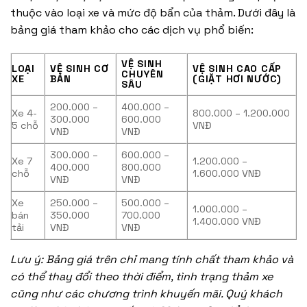
thuộc vào loại xe và mức độ bẩn của thảm. Dưới đây là
bảng giá tham khảo cho các dịch vụ phổ biến:
VỆ SINH
LOẠI
VỆ SINH CƠ
VỆ SINH CAO CẤP
CHUYÊN
XE
BẢN
(GIẶT HƠI NƯỚC)
SÂU
200.000 –
400.000 –
Xe 4-
800.000 – 1.200.000
300.000
600.000
5 chỗ
VNĐ
VNĐ
VNĐ
300.000 –
600.000 –
Xe 7
1.200.000 –
400.000
800.000
chỗ
1.600.000 VNĐ
VNĐ
VNĐ
Xe
250.000 –
500.000 –
1.000.000 –
bán
350.000
700.000
1.400.000 VNĐ
tải
VNĐ
VNĐ
Lưu ý: Bảng giá trên chỉ mang tính chất tham khảo và
có thể thay đổi theo thời điểm, tình trạng thảm xe
cũng như các chương trình khuyến mãi. Quý khách