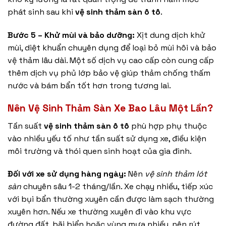
phát sinh sau khi
vệ sinh thảm sàn ô tô
.
Bước 5 – Khử mùi và bảo dưỡng:
Xịt dung dịch khử
mùi, diệt khuẩn chuyên dụng để loại bỏ mùi hôi và bảo
vệ thảm lâu dài. Một số dịch vụ cao cấp còn cung cấp
thêm dịch vụ phủ lớp bảo vệ giúp thảm chống thấm
nước và bám bẩn tốt hơn trong tương lai.
Nên Vệ Sinh Thảm Sàn Xe Bao Lâu Một Lần?
Tần suất
vệ sinh thảm sàn ô tô
phù hợp phụ thuộc
vào nhiều yếu tố như tần suất sử dụng xe, điều kiện
môi trường và thói quen sinh hoạt của gia đình.
Đối với xe sử dụng hàng ngày:
Nên
vệ sinh thảm lót
sàn
chuyên sâu 1-2 tháng/lần. Xe chạy nhiều, tiếp xúc
với bụi bẩn thường xuyên cần được làm sạch thường
xuyên hơn. Nếu xe thường xuyên đi vào khu vực
đường đất, bãi biển hoặc vùng mưa nhiều, nên rút