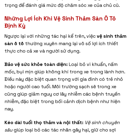
trọng để đánh giá mức độ chăm sóc xe của chủ cũ.
Những Lợi Ích Khi Vệ Sinh Thảm Sàn Ô Tô
Định Kỳ
Ngược lại với những tác hại kể trên, việc
vệ sinh thảm
sàn ô tô
thường xuyên mang lại vô số lợi ích thiết
thực cho cả xe và người sử dụng.
Bảo vệ sức khỏe toàn diện:
Loại bỏ vi khuẩn, nấm
mốc, bụi mịn giúp không khí trong xe trong lành hơn.
Điều này đặc biệt quan trọng với gia đình có trẻ nhỏ
hoặc người cao tuổi. Môi trường sạch sẽ trong xe
cũng giúp giảm nguy cơ lây nhiễm các bệnh truyền
nhiễm, đặc biệt trong bối cảnh dịch bệnh như hiện
nay.
Kéo dài tuổi thọ thảm và nội thất:
Vệ sinh chuyên
sâu
giúp loại bỏ các tác nhân gây hại, giữ cho sợi