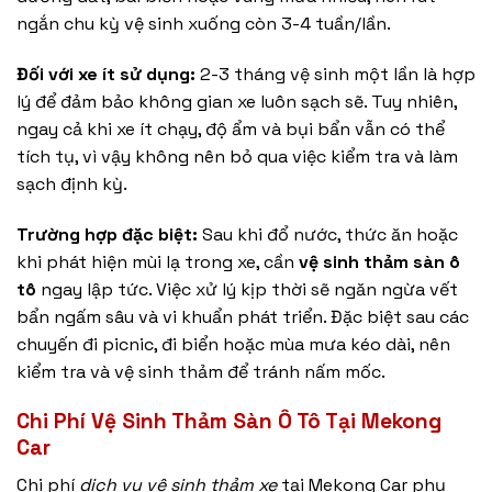
ngắn chu kỳ vệ sinh xuống còn 3-4 tuần/lần.
Đối với xe ít sử dụng:
2-3 tháng vệ sinh một lần là hợp
lý để đảm bảo không gian xe luôn sạch sẽ. Tuy nhiên,
ngay cả khi xe ít chạy, độ ẩm và bụi bẩn vẫn có thể
tích tụ, vì vậy không nên bỏ qua việc kiểm tra và làm
sạch định kỳ.
Trường hợp đặc biệt:
Sau khi đổ nước, thức ăn hoặc
khi phát hiện mùi lạ trong xe, cần
vệ sinh thảm sàn ô
tô
ngay lập tức. Việc xử lý kịp thời sẽ ngăn ngừa vết
bẩn ngấm sâu và vi khuẩn phát triển. Đặc biệt sau các
chuyến đi picnic, đi biển hoặc mùa mưa kéo dài, nên
kiểm tra và vệ sinh thảm để tránh nấm mốc.
Chi Phí Vệ Sinh Thảm Sàn Ô Tô Tại Mekong
Car
Chi phí
dịch vụ vệ sinh thảm xe
tại Mekong Car phụ