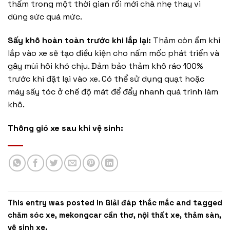
thấm trong một thời gian rồi mới chà nhẹ thay vì
dùng sức quá mức.
Sấy khô hoàn toàn trước khi lắp lại:
Thảm còn ẩm khi
lắp vào xe sẽ tạo điều kiện cho nấm mốc phát triển và
gây mùi hôi khó chịu. Đảm bảo thảm khô ráo 100%
trước khi đặt lại vào xe. Có thể sử dụng quạt hoặc
máy sấy tóc ở chế độ mát để đẩy nhanh quá trình làm
khô.
Thông gió xe sau khi vệ sinh:
This entry was posted in
Giải đáp thắc mắc
and tagged
chăm sóc xe
,
mekongcar cần thơ
,
nội thất xe
,
thảm sàn
,
vệ sinh xe
.