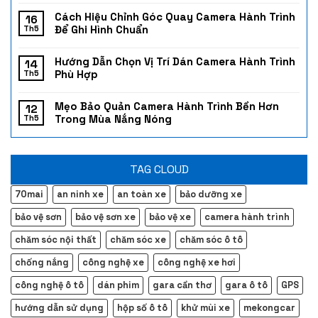
Cách Hiệu Chỉnh Góc Quay Camera Hành Trình
16
Để Ghi Hình Chuẩn
Th5
Hướng Dẫn Chọn Vị Trí Dán Camera Hành Trình
14
Phù Hợp
Th5
Mẹo Bảo Quản Camera Hành Trình Bền Hơn
12
Trong Mùa Nắng Nóng
Th5
TAG CLOUD
70mai
an ninh xe
an toàn xe
bảo dưỡng xe
bảo vệ sơn
bảo vệ sơn xe
bảo vệ xe
camera hành trình
chăm sóc nội thất
chăm sóc xe
chăm sóc ô tô
chống nắng
công nghệ xe
công nghệ xe hơi
công nghệ ô tô
dán phim
gara cần thơ
gara ô tô
GPS
hướng dẫn sử dụng
hộp số ô tô
khử mùi xe
mekongcar