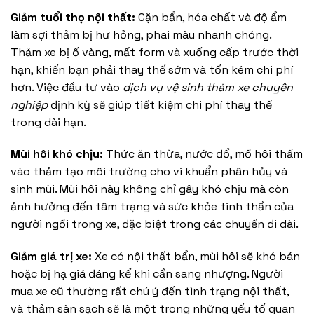
Giảm tuổi thọ nội thất:
Cặn bẩn, hóa chất và độ ẩm
làm sợi thảm bị hư hỏng, phai màu nhanh chóng.
Thảm xe bị ố vàng, mất form và xuống cấp trước thời
hạn, khiến bạn phải thay thế sớm và tốn kém chi phí
hơn. Việc đầu tư vào
dịch vụ vệ sinh thảm xe chuyên
nghiệp
định kỳ sẽ giúp tiết kiệm chi phí thay thế
trong dài hạn.
Mùi hôi khó chịu:
Thức ăn thừa, nước đổ, mồ hôi thấm
vào thảm tạo môi trường cho vi khuẩn phân hủy và
sinh mùi. Mùi hôi này không chỉ gây khó chịu mà còn
ảnh hưởng đến tâm trạng và sức khỏe tinh thần của
người ngồi trong xe, đặc biệt trong các chuyến đi dài.
Giảm giá trị xe:
Xe có nội thất bẩn, mùi hôi sẽ khó bán
hoặc bị hạ giá đáng kể khi cần sang nhượng. Người
mua xe cũ thường rất chú ý đến tình trạng nội thất,
và thảm sàn sạch sẽ là một trong những yếu tố quan