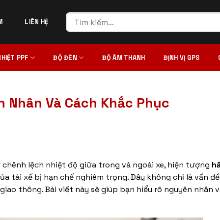
Tìm
M
LIÊN HỆ
kiếm:
NHIỆT PPF
ĐỘ ĐÈN
ĐỘ ÂM THANH
ĐỊNH VỊ GPS
yên Nhân Và Cách Khắc Phục
 chênh lệch nhiệt độ giữa trong và ngoài xe, hiện tượng
hấ
a tài xế bị hạn chế nghiêm trọng. Đây không chỉ là vấn đ
giao thông. Bài viết này sẽ giúp bạn hiểu rõ nguyên nhân 