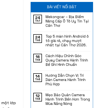
BÀI VIẾT NỔI BẬT
Mekongcar – Địa Điểm
24
Nâng Cấp Ô Tô Uy Tín Tại
Th7
Cần Thơ
Top 5 màn hình Android ô
24
tô giá rẻ, chạy mượt
Th5
nhất tại Cần Thơ 2026.
Cách Hiệu Chỉnh Góc
16
Quay Camera Hành Trình
Th5
Để Ghi Hình Chuẩn
Hướng Dẫn Chọn Vị Trí
14
Dán Camera Hành Trình
Th5
Phù Hợp
Mẹo Bảo Quản Camera
12
Hành Trình Bền Hơn Trong
Th5
h một lớp
Mùa Nắng Nóng