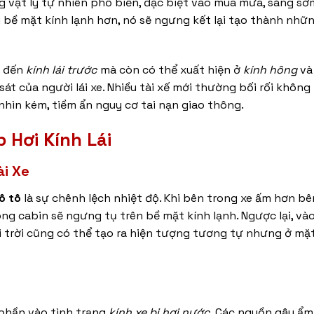
 vật lý tự nhiên phổ biến, đặc biệt vào mùa mưa, sáng s
với bề mặt kính lạnh hơn, nó sẽ ngưng kết lại tạo thành nhữ
g đến
kính lái trước
mà còn có thể xuất hiện ở
kính hông
v
át của người lái xe. Nhiều tài xế mới thường bối rối không
 nhìn kém, tiềm ẩn nguy cơ tai nạn giao thông.
 Hơi Kính Lái
ài Xe
 ô tô
là sự chênh lệch nhiệt độ. Khi bên trong xe ấm hơn bê
g cabin sẽ ngưng tụ trên bề mặt kính lạnh. Ngược lại, và
ài trời cũng có thể tạo ra hiện tượng tương tự nhưng ở mặ
 phần vào tình trạng
kính xe bị hơi nước
. Các nguồn gây ẩ