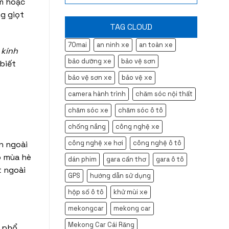
ớm hoặc
ng giọt
TAG CLOUD
70mai
an ninh xe
an toàn xe
à
kính
bảo dưỡng xe
bảo vệ sơn
 biết
bảo vệ sơn xe
bảo vệ xe
camera hành trình
chăm sóc nội thất
chăm sóc xe
chăm sóc ô tô
chống nắng
công nghệ xe
công nghệ xe hơi
công nghệ ô tô
n ngoài
o mùa hè
dán phim
gara cần thơ
gara ô tô
t ngoài
GPS
hướng dẫn sử dụng
hộp số ô tô
khử mùi xe
mekongcar
mekong car
Mekong Car Cái Răng
m phổ