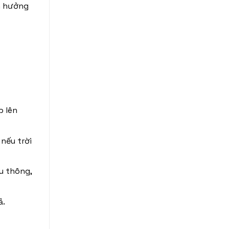
nh hưởng
p lên
nếu trời
u thông,
ả.