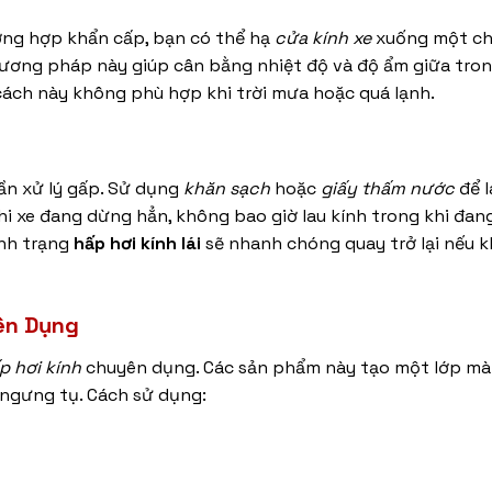
ờng hợp khẩn cấp, bạn có thể hạ
cửa kính xe
xuống một ch
hương pháp này giúp cân bằng nhiệt độ và độ ẩm giữa tron
 cách này không phù hợp khi trời mưa hoặc quá lạnh.
cần xử lý gấp. Sử dụng
khăn sạch
hoặc
giấy thấm nước
để l
hi xe đang dừng hẳn, không bao giờ lau kính trong khi đang 
ình trạng
hấp hơi kính lái
sẽ nhanh chóng quay trở lại nếu 
ên Dụng
p hơi kính
chuyên dụng. Các sản phẩm này tạo một lớp m
ngưng tụ. Cách sử dụng: