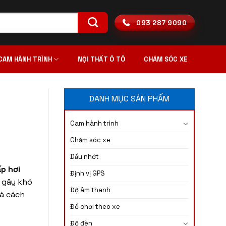
093 287 9090
CAM HÀNH TRÌNH
NỘI THẤT Ô TÔ
CHĂM SÓC XE
DANH MỤC SẢN PHẨM
Cam hành trình
Chăm sóc xe
Dầu nhớt
p hơi
Định vị GPS
ề gây khó
Độ âm thanh
và cách
Đồ chơi theo xe
Độ đèn