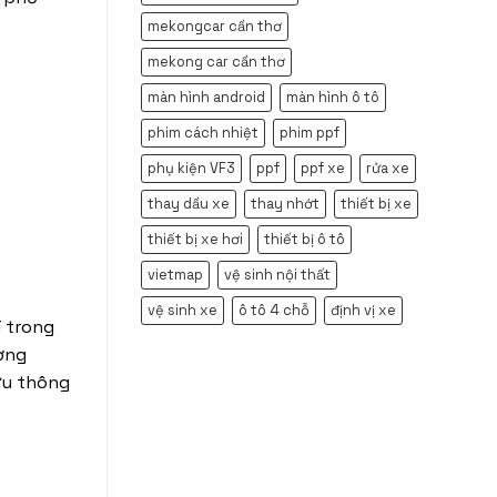
mekongcar cần thơ
mekong car cần thơ
màn hình android
màn hình ô tô
phim cách nhiệt
phim ppf
phụ kiện VF3
ppf
ppf xe
rửa xe
thay dầu xe
thay nhớt
thiết bị xe
thiết bị xe hơi
thiết bị ô tô
vietmap
vệ sinh nội thất
vệ sinh xe
ô tô 4 chỗ
định vị xe
í trong
ường
lưu thông