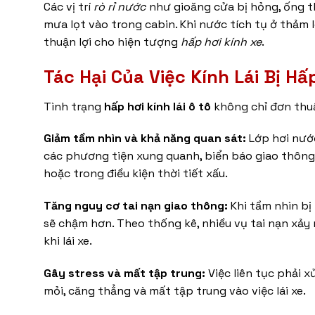
Các vị trí
rò rỉ nước
như gioăng cửa bị hỏng, ống th
mưa lọt vào trong cabin. Khi nước tích tụ ở thảm 
thuận lợi cho hiện tượng
hấp hơi kính xe
.
Tác Hại Của Việc
Kính Lái Bị Hấ
Tình trạng
hấp hơi kính lái ô tô
không chỉ đơn thuầ
Giảm tầm nhìn và khả năng quan sát:
Lớp hơi nước
các phương tiện xung quanh, biển báo giao thông v
hoặc trong điều kiện thời tiết xấu.
Tăng nguy cơ tai nạn giao thông:
Khi tầm nhìn bị
sẽ chậm hơn. Theo thống kê, nhiều vụ tai nạn xảy 
khi lái xe.
Gây stress và mất tập trung:
Việc liên tục phải x
mỏi, căng thẳng và mất tập trung vào việc lái xe.