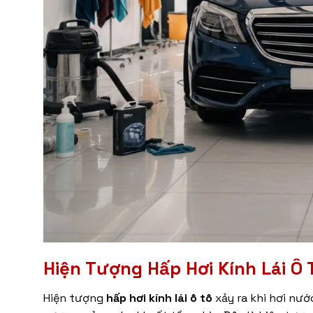
Hiện Tượng
Hấp Hơi Kính Lái Ô 
Hiện tượng
hấp hơi kính lái ô tô
xảy ra khi hơi nướ