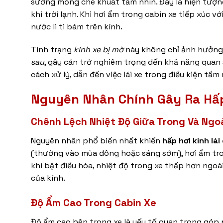
sương mỏng che khuất tầm nhìn. Đây là hiện tượng
khi trời lạnh. Khi hơi ẩm trong cabin xe tiếp xúc 
nước li ti bám trên kính.
Tình trạng
kính xe bị mờ
này không chỉ ảnh hưởn
sau
, gây cản trở nghiêm trọng đến khả năng quan s
cách xử lý, dẫn đến việc lái xe trong điều kiện tầm
Nguyên Nhân Chính Gây Ra
Hấp
Chênh Lệch Nhiệt Độ Giữa Trong Và Ngo
Nguyên nhân phổ biến nhất khiến
hấp hơi kính lái
(thường vào mùa đông hoặc sáng sớm), hơi ẩm tron
khi bật điều hòa, nhiệt độ trong xe thấp hơn ngo
của kính.
Độ Ẩm Cao Trong Cabin Xe
Độ ẩm cao bên trong xe là yếu tố quan trọng góp