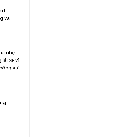
út
g và
au nhẹ
lái xe vì
không xử
àng