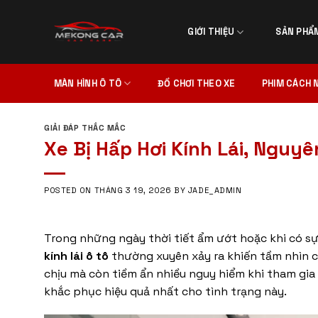
Skip
to
GIỚI THIỆU
SẢN PHẨ
content
MÀN HÌNH Ô TÔ
ĐỒ CHƠI THEO XE
PHIM CÁCH 
GIẢI ĐÁP THẮC MẮC
Xe Bị Hấp Hơi Kính Lái, Ngu
POSTED ON
THÁNG 3 19, 2026
BY
JADE_ADMIN
Trong những ngày thời tiết ẩm ướt hoặc khi có sự
kính lái ô tô
thường xuyên xảy ra khiến tầm nhìn củ
chịu mà còn tiềm ẩn nhiều nguy hiểm khi tham gia 
khắc phục hiệu quả nhất cho tình trạng này.