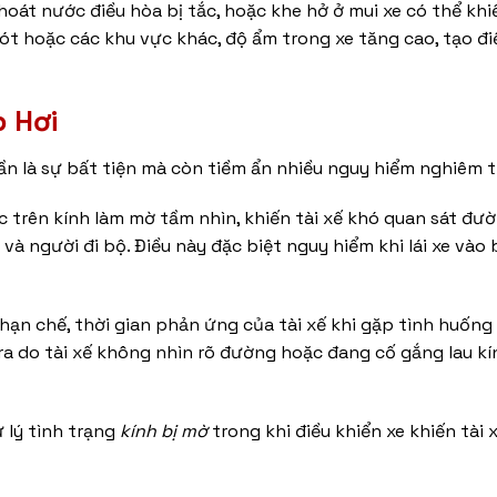
oát nước điều hòa bị tắc, hoặc khe hở ở mui xe có thể kh
lót hoặc các khu vực khác, độ ẩm trong xe tăng cao, tạo đi
p Hơi
n là sự bất tiện mà còn tiềm ẩn nhiều nguy hiểm nghiêm t
 trên kính làm mờ tầm nhìn, khiến tài xế khó quan sát đườ
à người đi bộ. Điều này đặc biệt nguy hiểm khi lái xe vào
 hạn chế, thời gian phản ứng của tài xế khi gặp tình huống
ra do tài xế không nhìn rõ đường hoặc đang cố gắng lau k
ử lý tình trạng
kính bị mờ
trong khi điều khiển xe khiến tài 