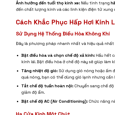
Ảnh hưởng đến tuổi thọ kính xe:
Nếu tình trạng
hấ
đến chất lượng kính và các linh kiện điện tử xung
Cách Khắc Phục
Hấp Hơi Kính L
Sử Dụng Hệ Thống Điều Hòa Không Khí
Đây là phương pháp nhanh nhất và hiệu quả nhất 
Bật điều hòa và chọn chế độ xả kính:
Hầu hết cá
kính lái. Bật điều hòa ở chế độ này sẽ giúp làm
Tăng nhiệt độ gió:
Sử dụng gió nóng hoặc ấm để 
quá nóng, bạn có thể dùng gió lạnh nhưng cần 
Tắt chế độ tuần hoàn nội:
Chuyển sang chế độ l
giảm độ ẩm.
Bật chế độ AC (Air Conditioning):
Chức năng nà
Hạ Cửa Kính Một Chút