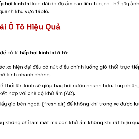
p hơi kính lái
kéo dài do độ ẩm cao liên tục, có thể gây ả
 quanh khu vực táblô.
ái Ô Tô
Hiệu Quả
để xử lý
hấp hơi kính lái ô tô
:
c xe hiện đại đều có nút điều chỉnh luồng gió thổi trực tiế
 khô kính nhanh chóng.
thổi lên kính sẽ giúp bay hơi nước nhanh hơn. Tuy nhiên, 
kết hợp với chế độ khử ẩm (AC).
ấy gió bên ngoài (fresh air) để không khí trong xe được lư
y không chỉ làm mát mà còn khử ẩm không khí rất hiệu qu